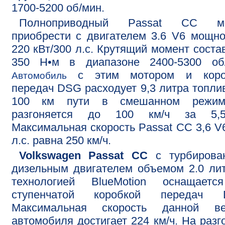
1700-5200 об/мин.
Полноприводный Passat CC м
приобрести с двигателем 3.6 V6 мощн
220 кВт/300 л.с. Крутящий момент соста
350 Н•м в диапазоне 2400-5300 об/
с этим мотором и коро
Автомобиль
передач DSG расходует 9,3 литра топли
100 км пути в смешанном режи
разгоняется до 100 км/ч за 5,
Максимальная скорость Passat CC 3,6 V
л.с. равна 250 км/ч.
Volkswagen Passat CC
с турбирова
дизельным двигателем объемом 2.0 ли
технологией BlueMotion оснащаетс
ступенчатой коробкой передач 
Максимальная скорость данной ве
автомобиля достигает 224 км/ч. На разг