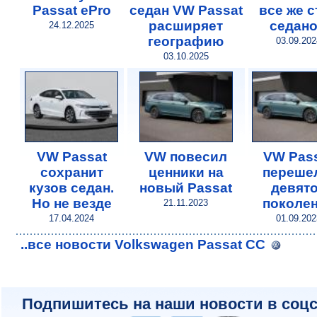
Passat ePro
седан VW Passat
все же с
расширяет
седан
24.12.2025
географию
03.09.202
03.10.2025
VW Passat
VW повесил
VW Pas
сохранит
ценники на
переше
кузов седан.
новый Passat
девят
Но не везде
поколе
21.11.2023
17.04.2024
01.09.202
..все новости Volkswagen Passat CC
Подпишитесь на наши новости в соцс