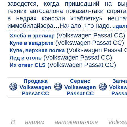
заведется, когда пришедший на выр
техник автосалона показал-таки спрят
в недрах консоли «таблетку» нештат
иммобилайзера…Начало, что надо.
..да
(Volkswagen Passat CC)
Хлеба и зрелищ!
(Volkswagen Passat CC)
Купе в квадрате
(Volkswagen Passat 
Купе, верхняя полка
(Volkswagen Passat CC)
Лед и огонь
(Volkswagen Passat CC)
Их ответ CLS
Продажа
Сервис
Запч
Volkswagen
Volkswagen
Volks
Passat CC
Passat CC
Passa
В нашем автокаталоге Volksw