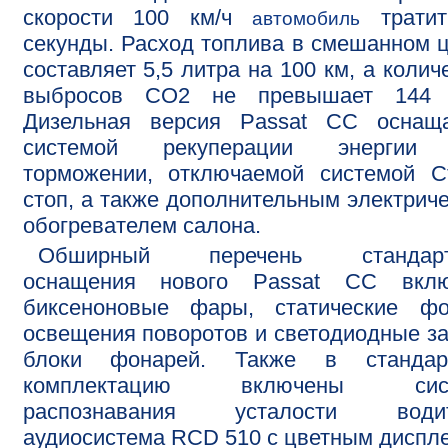
скорости 100 км/ч
тратит
автомобиль
секунды. Расход топлива в смешанном 
составляет 5,5 литра на 100 км, а колич
выбросов СО2 не превышает 144 г
Дизельная версия Passat СС оснаща
системой рекуперации энергии
торможении, отключаемой системой С
стоп, а также дополнительным электрич
обогревателем салона.
Обширный перечень стандарт
оснащения нового Passat CC вклю
биксеноновые фары, статические фо
освещения поворотов и светодиодные з
блоки фонарей. Также в стандар
комплектацию включены сис
распознавания усталости водит
аудиосистема RCD 510 с цветным диспл