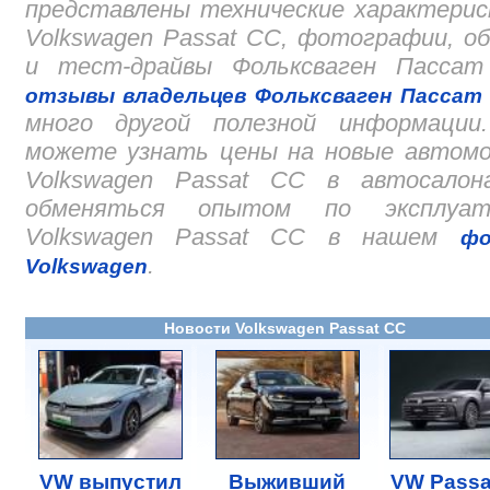
представлены технические характери
Volkswagen Passat CC, фотографии, о
и тест-драйвы Фольксваген Пассат
отзывы владельцев Фольксваген Пассат
много другой полезной информации
можете узнать цены на новые автомо
Volkswagen Passat CC в автосалон
обменяться опытом по эксплуат
Volkswagen Passat CC в нашем
фо
.
Volkswagen
Новости Volkswagen Passat CC
VW выпустил
Выживший
VW Passa