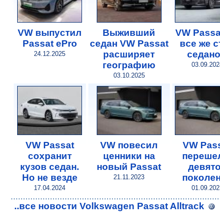
VW выпустил
Выживший
VW Passa
Passat ePro
седан VW Passat
все же с
расширяет
седан
24.12.2025
географию
03.09.202
03.10.2025
VW Passat
VW повесил
VW Pas
сохранит
ценники на
переше
кузов седан.
новый Passat
девят
Но не везде
поколе
21.11.2023
17.04.2024
01.09.202
..все новости Volkswagen Passat Alltrack