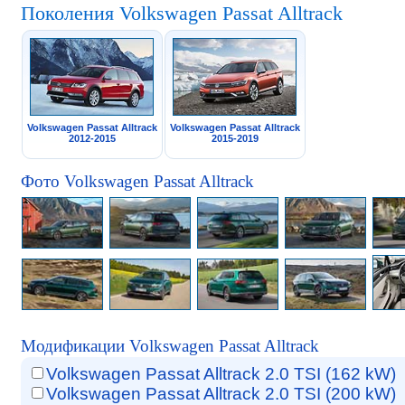
Поколения Volkswagen Passat Alltrack
Volkswagen Passat Alltrack
Volkswagen Passat Alltrack
2012-2015
2015-2019
Фото Volkswagen Passat Alltrack
Модификации Volkswagen Passat Alltrack
Volkswagen Passat Alltrack 2.0 TSI (162 kW)
Volkswagen Passat Alltrack 2.0 TSI (200 kW)