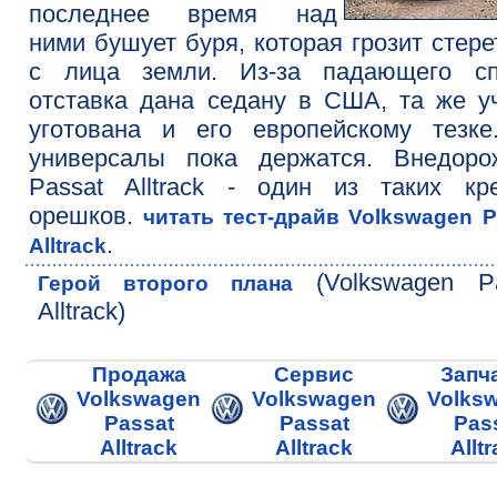
последнее время над
ними бушует буря, которая грозит стере
с лица земли. Из-за падающего сп
отставка дана седану в США, та же у
уготована и его европейскому тезке
универсалы пока держатся. Внедоро
Passat Alltrack - один из таких кр
орешков.
читать тест-драйв Volkswagen P
.
Alltrack
(Volkswagen Pa
Герой второго плана
Alltrack)
Продажа
Сервис
Запч
Volkswagen
Volkswagen
Volks
Passat
Passat
Pas
Alltrack
Alltrack
Allt