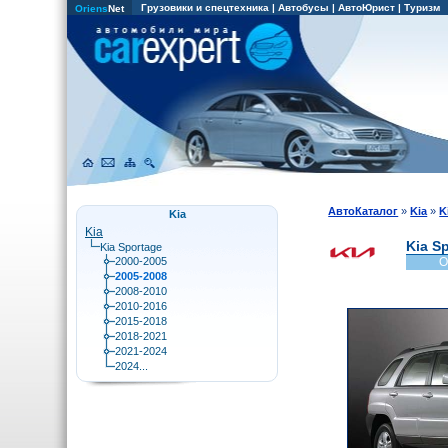
Грузовики и спецтехника
|
Автобусы
|
АвтоЮрист
|
Туризм
Oriens
Net
АвтоКаталог
»
Kia
»
K
Kia
Kia
Kia S
Kia Sportage
2000-2005
О
2005-2008
2008-2010
2010-2016
2015-2018
2018-2021
2021-2024
2024...