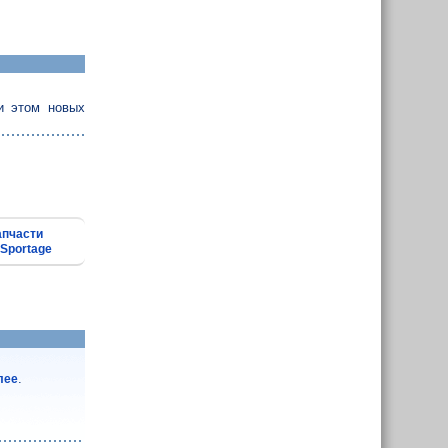
и этом новых
апчасти
 Sportage
.
лее