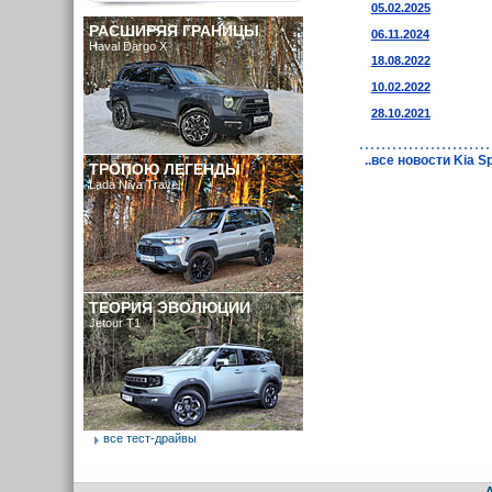
05.02.2025
РАСШИРЯЯ ГРАНИЦЫ
06.11.2024
Haval Dargo X
18.08.2022
10.02.2022
28.10.2021
..все новости Kia S
ТРОПОЮ ЛЕГЕНДЫ
Lada Niva Travel
ТЕОРИЯ ЭВОЛЮЦИИ
Jetour T1
все тест-драйвы