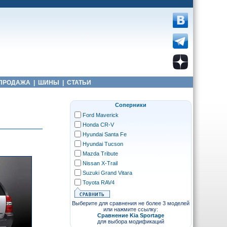
ПРОДАЖА
|
ШИНЫ
|
СТАТЬИ
Соперники
Ford Maverick
Honda CR-V
Hyundai Santa Fe
Hyundai Tucson
Mazda Tribute
Nissan X-Trail
Suzuki Grand Vitara
Toyota RAV4
Выберите для сравнения не более 3 моделей
или нажмите ссылку:
Сравнение Kia Sportage
для выбора модификаций