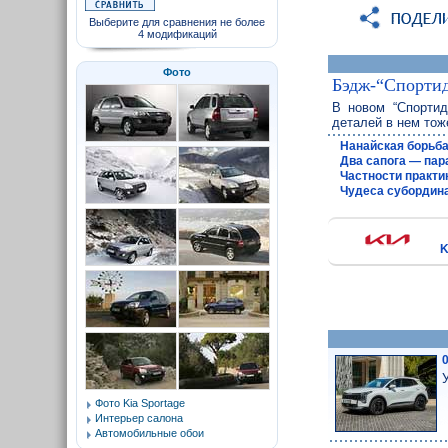
Выберите для сравнения не более
4 модификаций
Фото
Бэдж-“Спорти
В новом “Спортид
деталей в нем тож
Нанайская борьб
Два сапога — пар
Частности практи
Чудеса субордин
K
Фото Kia Sportage
Интерьер салона
Автомобильные обои