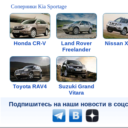
Соперники Kia Sportage
Honda CR-V
Land Rover
Nissan X
Freelander
Toyota RAV4
Suzuki Grand
Vitara
Подпишитесь на наши новости в соцс