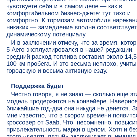
чувствуете себя и в самом деле — как в
комфортабельном бизнес-джете: тут тихо и
комфортно. К тормозам автомобиля нарекан
никаких — замедление вполне соответствует
динамическому потенциалу.
И в заключении отмечу, что за время, котор
5 Aero эксплуатировался в нашей редакции,
средний расход топлива составил около 14,5
100 км пробега. И это весьма неплохо, учит
городскую и весьма активную езду.
Поддержка будет
Честно говоря, я не знаю — сколько еще эт
модель продержится на конвейере. Наверное
ближайшие год-два она никуда не денется. З
мне известно, что в скором времени появитс
кроссовер от Saab. Что, несомненно, повыси
привлекательность марки в целом. Хотя и бе
этого «девять-пятый» заслуживает внимания.