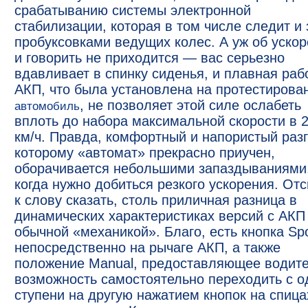
срабатыванию системы электронной
стабилизации, которая в том числе следит и 
пробуксовками ведущих колес. А уж об уско
и говорить не приходится — вас серьезно
вдавливает в спинку сиденья, и плавная раб
АКП, что была установлена на протестирова
, не позволяет этой силе ослабеть
автомобиль
вплоть до набора максимальной скорости в 
км/ч. Правда, комфортный и напористый разг
которому «автомат» прекрасно приучен,
оборачивается небольшими запаздываниями
когда нужно добиться резкого ускорения. От
к слову сказать, столь приличная разница в
динамических характеристиках версий с АКП 
обычной «механикой». Благо, есть кнопка Spo
непосредственно на рычаге АКП, а также
положение Manual, предоставляющее водит
возможность самостоятельно переходить с о
ступени на другую нажатием кнопок на спица