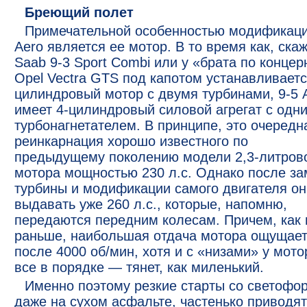
Бреющий полет
Примечательной особенностью модификац
Aero является ее мотор. В то время как, скаж
Saab 9-3 Sport Combi или у «брата по концер
Opel Vectra GTS под капотом устанавливаетс
цилиндровый мотор с двумя турбинами, 9-5 
имеет 4-цилиндровый силовой агрегат с одн
турбонагнетателем. В принципе, это очередн
реинкарнация хорошо известного по
предыдущему поколению модели 2,3-литров
мотора мощностью 230 л.с. Однако после з
турбины и модификации самого двигателя он
выдавать уже 260 л.с., которые, напомню,
передаются передним колесам. Причем, как 
раньше, наибольшая отдача мотора ощущае
после 4000 об/мин, хотя и с «низами» у мото
все в порядке — тянет, как миленький.
Именно поэтому резкие старты со светофор
даже на сухом асфальте, частенько приводят