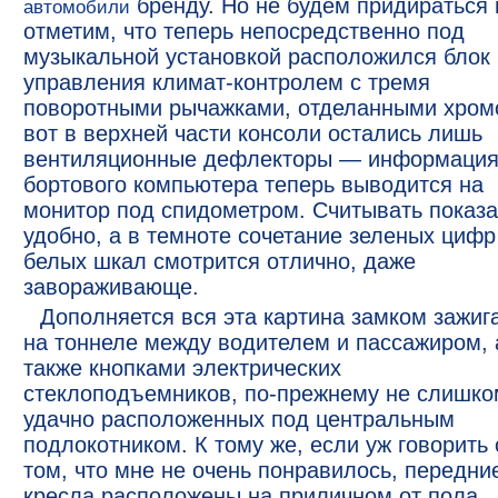
бренду. Но не будем придираться 
автомобили
отметим, что теперь непосредственно под
музыкальной установкой расположился блок
управления климат-контролем с тремя
поворотными рычажками, отделанными хром
вот в верхней части консоли остались лишь
вентиляционные дефлекторы — информаци
бортового компьютера теперь выводится на
монитор под спидометром. Считывать показ
удобно, а в темноте сочетание зеленых цифр
белых шкал смотрится отлично, даже
завораживающе.
Дополняется вся эта картина замком зажиг
на тоннеле между водителем и пассажиром, 
также кнопками электрических
стеклоподъемников, по-прежнему не слишко
удачно расположенных под центральным
подлокотником. К тому же, если уж говорить 
том, что мне не очень понравилось, передни
кресла расположены на приличном от пола