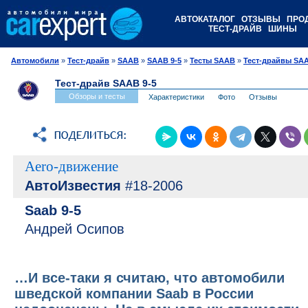
АВТОКАТАЛОГ
ОТЗЫВЫ
ПРО
ТЕСТ-ДРАЙВ
ШИНЫ
Автомобили
»
Тест-драйв
»
SAAB
»
SAAB 9-5
»
Тесты SAAB
»
Тест-драйвы SAA
Тест-драйв SAAB 9-5
Обзоры и тесты
Характеристики
Фото
Отзывы
Aero-движение
АвтоИзвестия
#18-2006
Saab 9-5
Андрей Осипов
…И все-таки я считаю, что автомобили
шведской компании Saab в России