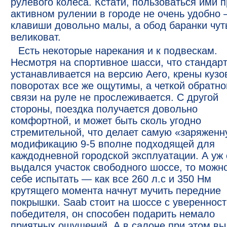
рулевого колеса. Кстати, пользоваться ими 
активном рулении в городе не очень удобно
клавиши довольно малы, а обод баранки чут
великоват.
Есть некоторые нарекания и к подвескам.
Несмотря на спортивное шасси, что стандар
устанавливается на версию Aero, крены кузо
поворотах все же ощутимы, а четкой обратно
связи на руле не прослеживается. С другой
стороны, поездка получается довольно
комфортной, и может быть сколь угодно
стремительной, что делает самую «заряжен
модификацию 9-5 вполне подходящей для
каждодневной городской эксплуатации. А уж
выдался участок свободного шоссе, то можн
себе испытать — как все 260 л.с и 350 Нм
крутящего момента начнут мучить передние
покрышки. Saab стоит на шоссе с увереннос
победителя, он способен подарить немало
приятных ощущений. А в салоне при этом вы