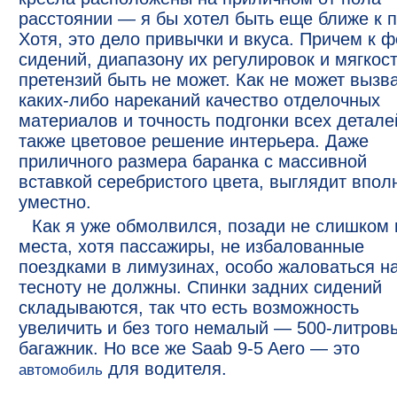
расстоянии — я бы хотел быть еще ближе к п
Хотя, это дело привычки и вкуса. Причем к 
сидений, диапазону их регулировок и мягкос
претензий быть не может. Как не может вызв
каких-либо нареканий качество отделочных
материалов и точность подгонки всех детале
также цветовое решение интерьера. Даже
приличного размера баранка с массивной
вставкой серебристого цвета, выглядит впол
уместно.
Как я уже обмолвился, позади не слишком 
места, хотя пассажиры, не избалованные
поездками в лимузинах, особо жаловаться н
тесноту не должны. Спинки задних сидений
складываются, так что есть возможность
увеличить и без того немалый — 500-литро
багажник. Но все же Saab 9-5 Aero — это
для водителя.
автомобиль