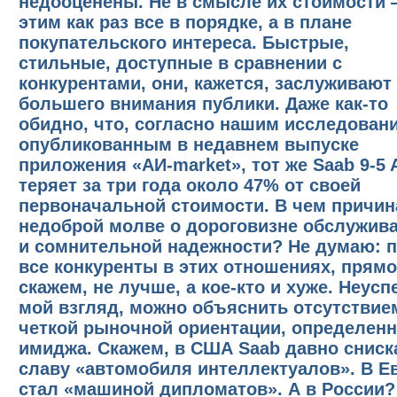
недооценены. Не в смысле их стоимости 
этим как раз все в порядке, а в плане
покупательского интереса. Быстрые,
стильные, доступные в сравнении с
конкурентами, они, кажется, заслуживают
большего внимания публики. Даже как-то
обидно, что, согласно нашим исследован
опубликованным в недавнем выпуске
приложения «АИ-market», тот же Saab 9-5 
теряет за три года около 47% от своей
первоначальной стоимости. В чем причин
недоброй молве о дороговизне обслужив
и сомнительной надежности? Не думаю: 
все конкуренты в этих отношениях, прямо
скажем, не лучше, а кое-кто и хуже. Неуспе
мой взгляд, можно объяснить отсутствие
четкой рыночной ориентации, определенн
имиджа. Скажем, в США Saab давно сниск
славу «автомобиля интеллектуалов». В Е
стал «машиной дипломатов». А в России?