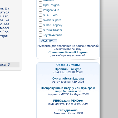
Mazda 6
Opel Insignia
ия. Да
Peugeot 407
ляться
SEAT Exeo
и зап.
ле не
Skoda Superb
ло без
Subaru Legacy
 мало!
Suzuki Kizashi
е "по-
Toyota Avensis
отдать
Выберите для сравнения не более 3 моделей
или нажмите ссылку:
Сравнение Renault Laguna
для выбора модификаций
енка:
0
Обзоры и тесты
Правильный курс
CarClub.ru
29.01.2009
Олимпийская Laguna
АвтоИзвестия
#10-2008
Возвращение в Лагуну или Фуа-гра в
мире бифштексов
Журнал «МОТОР»
Март 2008
РЕНОвация РЕНОме
Журнал «МОТОР»
Июнь 2008
Глаз дракона
Автопилот
Июль 2008