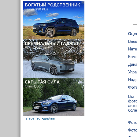
БОГАТЫЙ РОДСТВЕННИК
Jetour X90 Plus
Оце
Внеш
ПРЕМИАЛЬНЫЙ ГАДЖЕТ
Exeed Exlantix ET
Инте
Ком
Дина
Упра
Наде
СКРЫТАЯ СИЛА
Infiniti Q50 S
Фот
Вы 
фото
авто
боле
все тест-драйвы
Фото
Фото