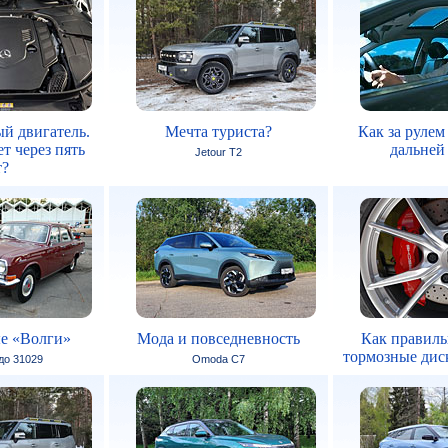
й двигатель.
Мечта туриста?
Как за рулем
т через пять
дальней
Jetour T2
т?
е «Волги»
Мода и повседневность
Как правиль
тормозные дис
 до 31029
Omoda C7