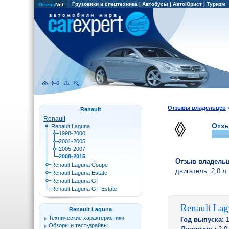
Грузовики и спецтехника
|
Автобусы
|
АвтоЮрист
|
Туризм
Oriens
Net
Отзывы владельцев
Renault
Renault
Отзы
Renault Laguna
1998-2000
2001-2005
2005-2007
2008-2015
Отзыв владель
Renault Laguna Coupe
двигатель:
2,0 л
Renault Laguna Estate
Renault Laguna GT
Renault Laguna GT Estate
Renault La
Renault Laguna
Технические характеристики
Год выпуска:
1
Обзоры и тест-драйвы