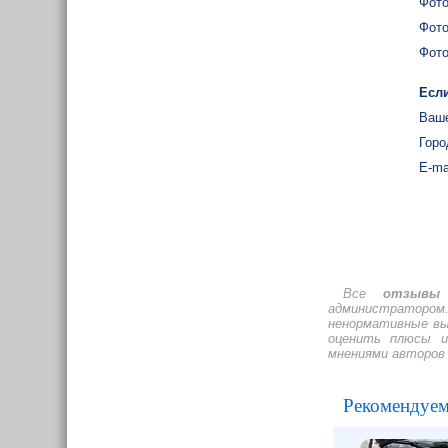
Фото
Фото
Фото
Если
Ваше
Горо
E-ma
Все
отзывы 
администратором.
ненормативные вы
оценить плюсы и 
мнениями авторов
Рекомендуем