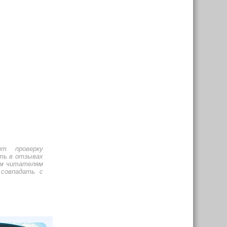
т проверку
ть в отзывах
им читателям
 совпадать с