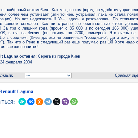
не - кайфовый автомобиль. Как мin., по комфорту, по удобству управлен
еня более чем устаивает (или точнее, устраивал, пака не стала появ
рация). Но вот надежность!!! Увы, здесь я разочарован! По стоимост
не совсем согласен. Как ни странно, но оригинальные стоят дешев
! За три с лишним года (пробег с 85 000 и по сегодня 165 000) уш
0$, в т.ч. на бензин (он потянул на 2700, примерно). Это очень не
1,5 в среднем. (Киев далеко не равнинный "городишко", да и езжу я н
и"). Так что о Рено в следующий раз еще подумаю раз 10! Хотя надо 
-ая все же нравится!
lt Laguna оставил:
Серега
из города Киев
н
24 февраля 2004
отзыв:
Средняя оц
Renault Laguna