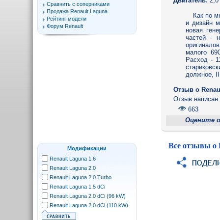
Двигатель:
2,0
Сравнить с соперниками
Продажа Renault Laguna
Как по м
Рейтинг модели
и дизайн м
Форум Renault
новая гене
частей - 
оригиналов
малого 690
Расход - 1
стариковск
должное, II
Отзыв o Renau
Отзыв написа
663
Оцените 
Все отзывы о 
Модификации
Renault Laguna 1.6
Renault Laguna 2.0
Renault Laguna 2.0 Turbo
Renault Laguna 1.5 dCi
Renault Laguna 2.0 dCi (96 kW)
Renault Laguna 2.0 dCi (110 kW)