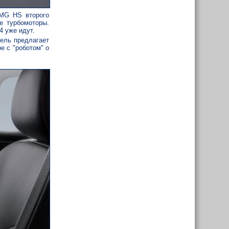
 MG HS второго
е турбомоторы.
4 уже идут.
дель предлагает
е с "роботом" о