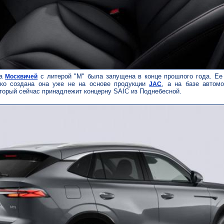
ка
с литерой "М" была запущена в конце прошлого года. Ее
Москвичей
ько создана она уже не на основе продукции
, а на базе автом
JAC
оторый сейчас принадлежит концерну SAIC из Поднебесной.