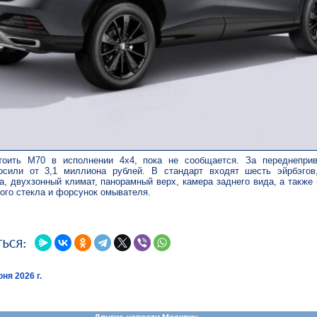
тоить М70 в исполнении 4х4, пока не сообщается. За переднепри
осили от 3,1 миллиона рублей. В стандарт входят шесть эйрбэгов
а, двухзонный климат, панорамный верх, камера заднего вида, а также
вого стекла и форсунок омывателя.
ня 2026 г.