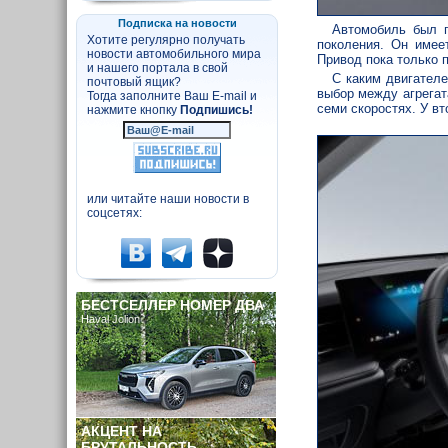
Подписка на новости
Автомобиль был 
Хотите регулярно получать
поколения. Он имее
новости автомобильного мира
Привод пока только 
и нашего портала в свой
С каким двигателе
почтовый ящик?
выбор между агрегат
Тогда заполните Ваш E-mail и
семи скоростях. У вт
нажмите кнопку
Подпишись!
или читайте наши новости в
соцсетях:
БЕСТСЕЛЛЕР НОМЕР ДВА
Haval Jolion
АКЦЕНТ НА
БРУТАЛЬНОСТЬ