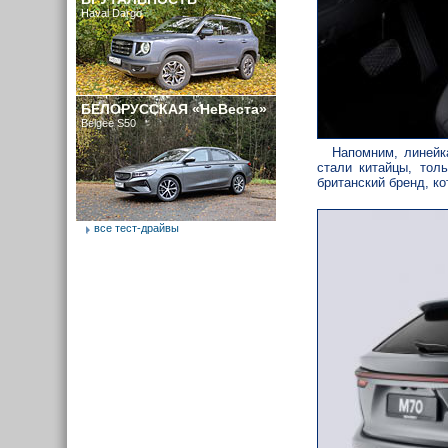
Haval Dargo
БЕЛОРУССКАЯ «НеВеста»
Belgee S50
Напомним, линей
стали китайцы, тол
британский бренд, к
все тест-драйвы