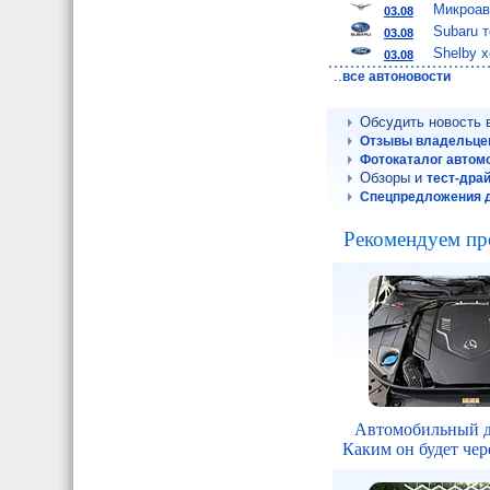
Микроав
03.08
Subaru 
03.08
Shelby 
03.08
..
все автоновости
Обсудить новость
Отзывы владельце
Фотокаталог автом
Обзоры и
тест-дра
Спецпредложения 
Рекомендуем пр
Автомобильный д
Каким он будет чере