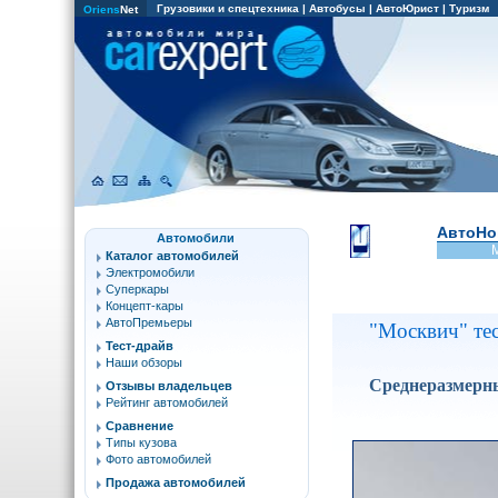
Грузовики и спецтехника
|
Автобусы
|
АвтоЮрист
|
Туризм
Oriens
Net
АвтоНо
Автомобили
Каталог автомобилей
Электромобили
Суперкары
Концепт-кары
АвтоПремьеры
"Москвич" те
Тест-драйв
Наши обзоры
Среднеразмерны
Отзывы владельцев
Рейтинг автомобилей
Сравнение
Типы кузова
Фото автомобилей
Продажа автомобилей