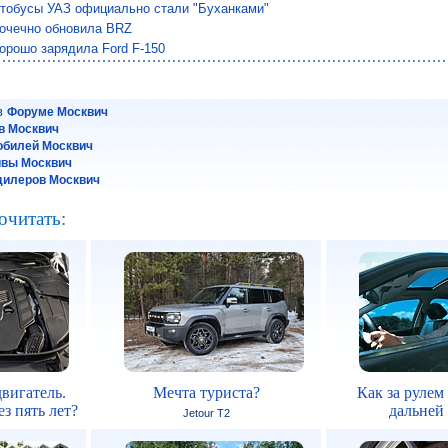
тобусы УАЗ официально стали "Буханками"
точечно обновила BRZ
хорошо зарядила Ford F-150
 в
Форуме Москвич
в Москвич
обилей Москвич
йвы Москвич
дилеров Москвич
очитать:
вигатель.
Мечта туриста?
Как за рулем
з пять лет?
дальней
Jetour T2