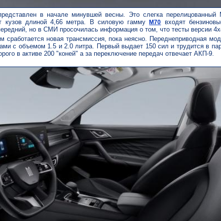
представлен в начале минувшей весны. Это слегка перелицованный
т кузов длиной 4,66 метра. В силовую гамму
входят бензиновы
M70
передний, но в СМИ просочилась информация о том, что тесты версии 4х
м сработается новая трансмиссия, пока неясно. Переднеприводная мо
ами с объемом 1.5 и 2.0 литра. Первый выдает 150 сил и трудится в пар
орого в активе 200 "коней" а за переключение передач отвечает АКП-9.