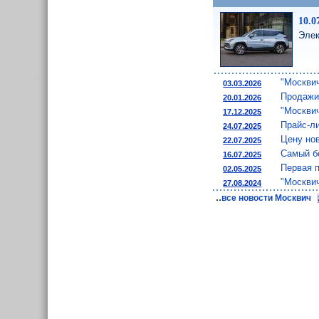
10.0
Элек
"Москви
03.03.2026
Продажи
20.01.2026
"Москви
17.12.2025
Прайс-л
24.07.2025
Цену но
22.07.2025
Самый б
16.07.2025
Первая п
02.05.2025
"Москви
27.08.2024
..
все новости Москвич