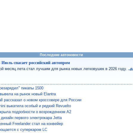
Последние автоновости
8 Июль спасает российский автопром
ой месяц лета стал лучшим для рынка новых легковушек в 2026 году.
..
резарядил" пикапы 1500
 вывела на рынок новый Elantra
all рассказал о новом кроссовере для России
ini выкатила особый и редкий Revuelto
скрыла подробности о возрожденном A2
 дизайн первого электрокара Jetta
енный Freelander стал на конвейер
рощается с суперкаром LC