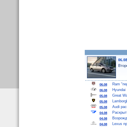
06.0
Втор
Ram "пе
06.08
Hyundai
06.08
Great W
05.08
Lamborgh
05.08
Audi ра
05.08
Раскрыт
04.08
Возрожд
04.08
Lexus п
04.08