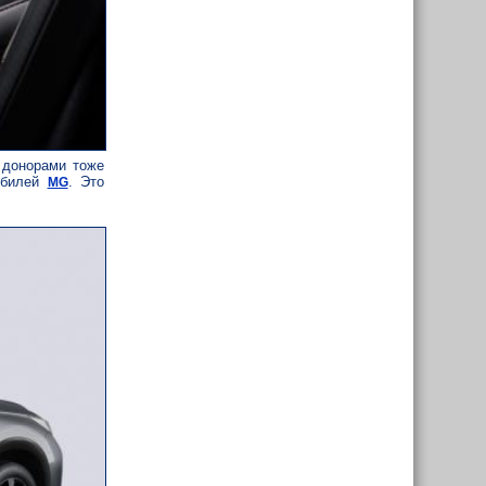
 донорами тоже
обилей
. Это
MG