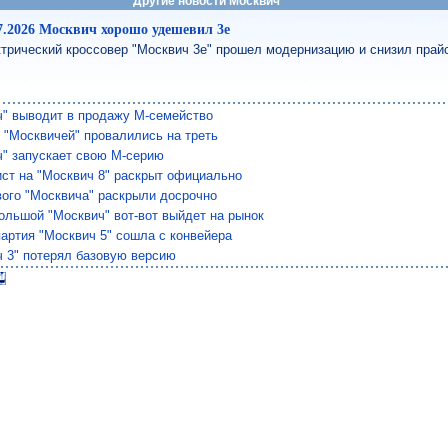
Другие новости Москвич
7.2026 Москвич хорошо удешевил 3e
трический кроссовер "Москвич 3e" прошел модернизацию и снизил прай
ч" выводит в продажу М-семейство
 "Москвичей" провалились на треть
ч" запускает свою М-серию
ист на "Москвич 8" раскрыт официально
вого "Москвича" раскрыли досрочно
ольшой "Москвич" вот-вот выйдет на рынок
артия "Москвич 5" сошла с конвейера
ч 3" потерял базовую версию