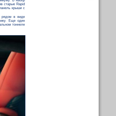
имуму. В набор
яв старые Rapid
 панель крыши с
у рядом в виде
фику. Еще один
ральном тоннеле