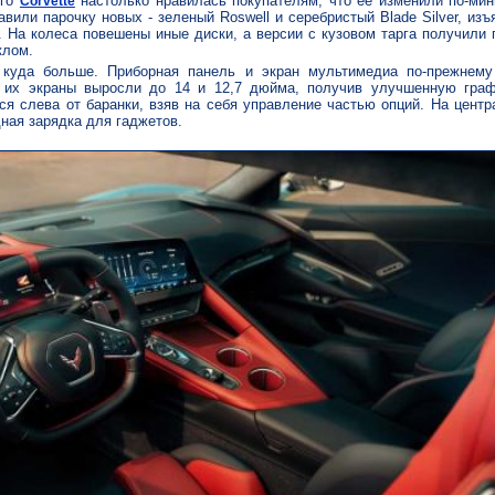
ого
настолько нравилась покупателям, что ее изменили по-мин
Corvette
авили парочку новых - зеленый Roswell и серебристый Blade Silver, изъ
y. На колеса повешены иные диски, а версии с кузовом тарга получили
клом.
 куда больше. Приборная панель и экран мультимедиа по-прежнем
о их экраны выросли до 14 и 12,7 дюйма, получив улучшенную гра
я слева от баранки, взяв на себя управление частью опций. На цент
ная зарядка для гаджетов.