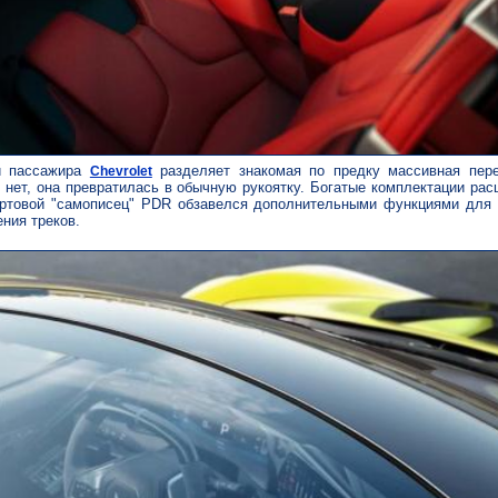
и пассажира
разделяет знакомая по предку массивная пер
Chevrolet
 нет, она превратилась в обычную рукоятку. Богатые комплектации ра
ртовой "самописец" PDR обзавелся дополнительными функциями для 
ния треков.