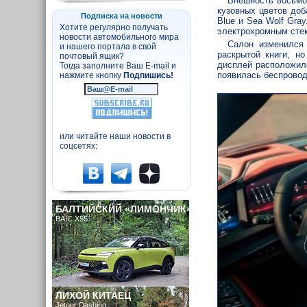
Внешность восьм
кузовных цветов доб
Подписка на новости
Blue и Sea Wolf Gra
Хотите регулярно получать
электрохромным сте
новости автомобильного мира
Салон изменился
и нашего портала в свой
раскрытой книги, н
почтовый ящик?
дисплей расположилс
Тогда заполните Ваш E-mail и
появилась беспровод
нажмите кнопку
Подпишись!
или читайте наши новости в
соцсетях:
БАЛТИЙСКИЙ «ЛИМОНЧИК»
BAIC X55
ЛИХОЙ КИТАЕЦ
Jetour Dashing