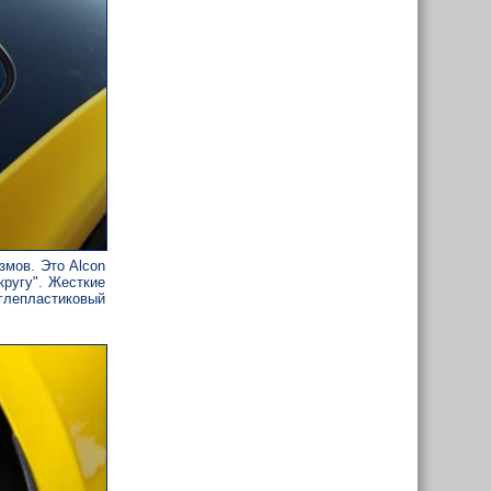
змов. Это Alcon
кругу". Жесткие
глепластиковый