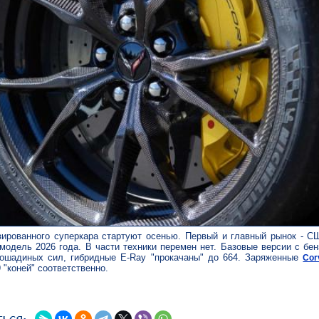
ированного суперкара стартуют осенью. Первый и главный рынок - СШ
модель 2026 года. В части техники перемен нет. Базовые версии с бе
ошадиных сил, гибридные E-Ray "прокачаны" до 664. Заряженные
Cor
 "коней" соответственно.