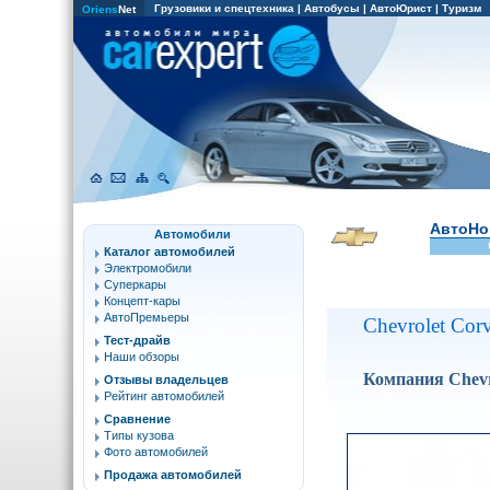
Грузовики и спецтехника
|
Автобусы
|
АвтоЮрист
|
Туризм
Oriens
Net
АвтоНо
Автомобили
Каталог автомобилей
Электромобили
Суперкары
Концепт-кары
АвтоПремьеры
Chevrolet Cor
Тест-драйв
Наши обзоры
Компания Chevr
Отзывы владельцев
Рейтинг автомобилей
Сравнение
Типы кузова
Фото автомобилей
Продажа автомобилей