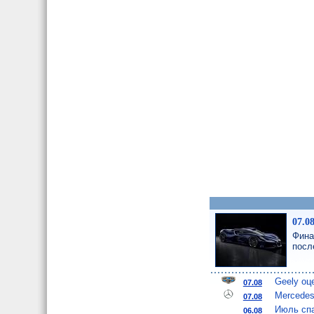
07.0
Фина
посл
Geely оц
07.08
Mercedes
07.08
Июль спа
06.08