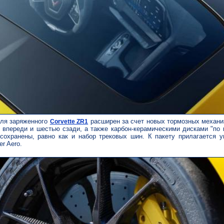
для заряженного
расширен за счет новых тормозных механи
Corvette ZR1
впереди и шестью сзади, а также карбон-керамическими дисками "по 
сохранены, равно как и набор трековых шин. К пакету прилагается у
er Aero.