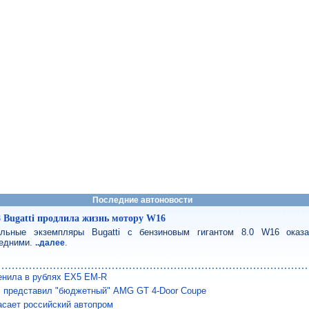
Последние автоновости
8 Bugatti продлила жизнь мотору W16
льные экземпляры Bugatti с бензиновым гигантом 8.0 W16 оказ
едними.
.
..далее
енила в рублях EX5 EM-R
 представил "бюджетный" AMG GT 4-Door Coupe
сает российский автопром