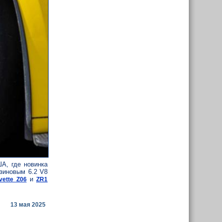
А, где новинка
нзиновым 6.2 V8
и
vette Z06
ZR1
13 мая 2025