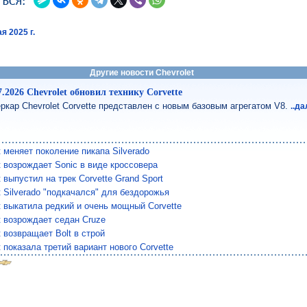
я 2025 г.
Другие новости Chevrolet
7.2026 Chevrolet обновил технику Corvette
ркар Chevrolet Corvette представлен с новым базовым агрегатом V8.
..д
t меняет поколение пикапа Silverado
t возрождает Sonic в виде кроссовера
t выпустил на трек Corvette Grand Sport
t Silverado "подкачался" для бездорожья
t выкатила редкий и очень мощный Corvette
t возрождает седан Cruze
t возвращает Bolt в строй
t показала третий вариант нового Corvette