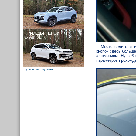
ТРИЖДЫ ГЕРОЙ
Exeed TXL
Место водителя 
кнопок здесь больше
алюминием. Ну а бо
параметров прохожде
все тест-драйвы