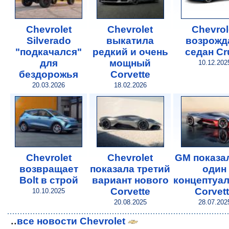
Chevrolet
Chevrolet
Chevrol
Silverado
выкатила
возрожд
"подкачался"
редкий и очень
седан Cr
для
мощный
10.12.202
бездорожья
Corvette
20.03.2026
18.02.2026
Chevrolet
Chevrolet
GM показа
возвращает
показала третий
один
Bolt в строй
вариант нового
концептуа
Corvette
Corvet
10.10.2025
20.08.2025
28.07.202
..
все новости Chevrolet