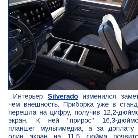
Интерьер
Silverado
изменился замет
чем внешность. Приборка уже в станд
перешла на цифру, получив 12,2-дюйм
экран. К ней "прирос" 16,3-дюйм
планшет мультимедиа, а за доплату
один экран на 11,5 дюйма появит