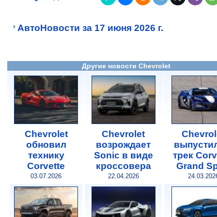
АвтоНовости за 17 июня 2026 г.
Другие новости Chevrolet
Chevrolet
Chevrolet
Chevrol
обновил
возрождает
выпустил
технику
Sonic в виде
трек Corv
Corvette
кроссовера
Grand Sp
03.07.2026
22.04.2026
24.03.202