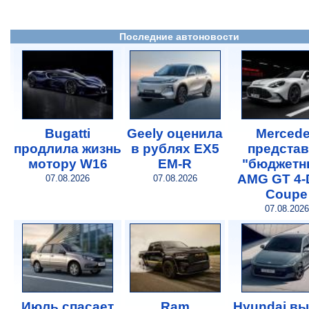
Последние автоновости
Bugatti
Geely оценила
Merced
продлила жизнь
в рублях EX5
предста
мотору W16
EM-R
"бюджетн
AMG GT 4-
07.08.2026
07.08.2026
Coupe
07.08.2026
Июль спасает
Ram
Hyundai в