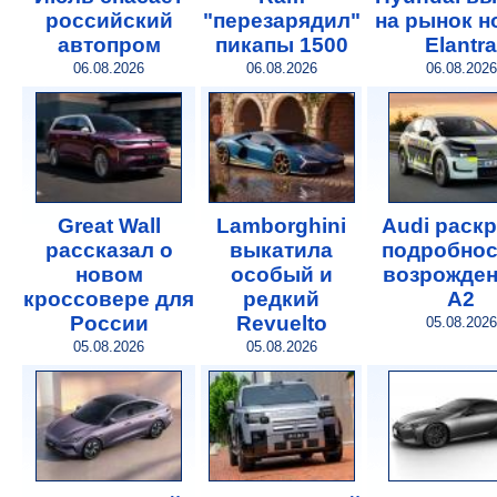
российский
"перезарядил"
на рынок 
автопром
пикапы 1500
Elantra
06.08.2026
06.08.2026
06.08.2026
Great Wall
Lamborghini
Audi раск
рассказал о
выкатила
подробнос
новом
особый и
возрожде
кроссовере для
редкий
A2
России
Revuelto
05.08.2026
05.08.2026
05.08.2026