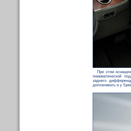
При этом оснащени
пневматической по
заднего дифференци
доплачивать и у Spe