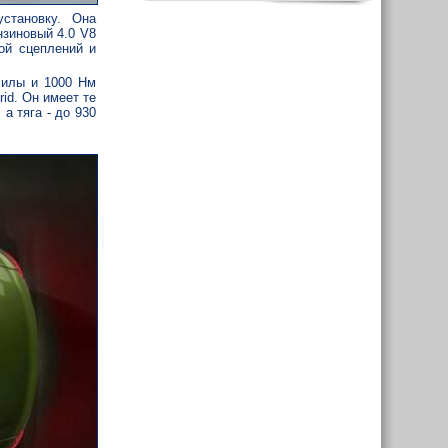
становку. Она
нзиновый 4.0 V8
ой сцеплений и
силы и 1000 Нм
id. Он имеет те
а тяга - до 930