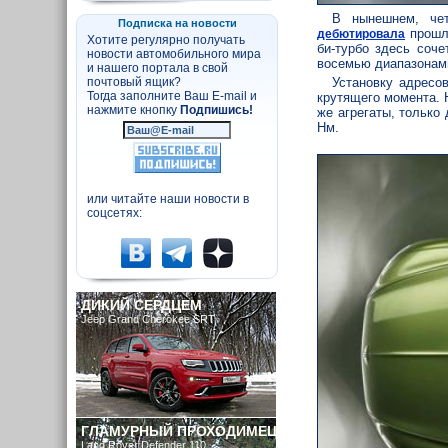
В нынешнем, чет
Подписка на новости
прошлы
дебютировала
Хотите регулярно получать
би-турбо здесь соч
новости автомобильного мира
восемью диапазонам
и нашего портала в свой
Установку адресо
почтовый ящик?
Тогда заполните Ваш E-mail и
крутящего момента. 
нажмите кнопку
Подпишись!
же агрегаты, только
Нм.
или читайте наши новости в
соцсетях:
ДИКИЙ СЕРДЦЕМ
Jeep Grand Cherokee SRT
ГЛАМУРНЫЙ ПРОХОДИМЕЦ
Land Rover Defender 110