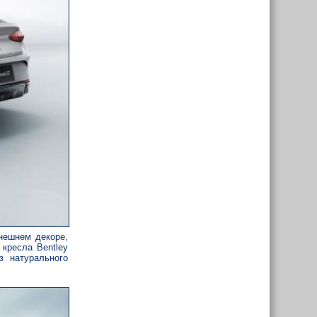
нешнем декоре,
кресла Bentley
з натурального