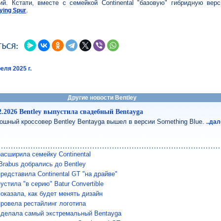
ий. Кстати, вместе с семейкой Continental "базовую" гибридную вер
.
lying Spur
еля 2025 г.
Другие новости Bentley
2.2026 Bentley выпустила свадебный Bentayga
ошный кроссовер Bentley Bentayga вышел в версии Something Blue.
..да
расширила семейку Continental
rabus добрались до Bentley
представила Continental GT "на драйве"
пустила "в серию" Batur Convertible
показала, как будет менять дизайн
провела рестайлинг логотипа
 сделала самый экстремальный Bentayga