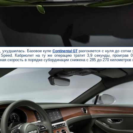
, ухудшилась. Базовое купе
разгоняется с нуля до сотни з
Continental GT
 Speed. Кабриолет на ту же операцию тратит 3,9 секунды, проиграв 
ная скорость в порядке субординации снижена с 285 до 270 километров 