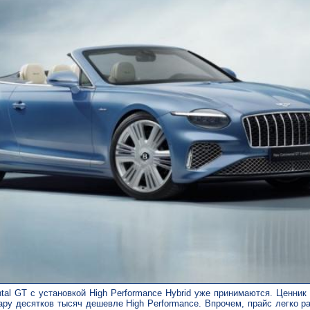
ntal GT с установкой High Performance Hybrid уже принимаются. Ценник 
пару десятков тысяч дешевле High Performance. Впрочем, прайс легко ра