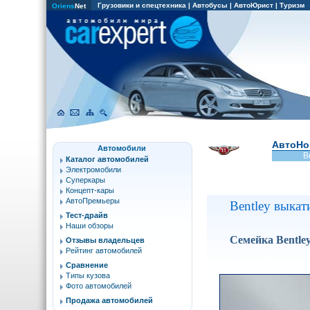
Грузовики и спецтехника
|
Автобусы
|
АвтоЮрист
|
Туризм
Oriens
Net
АвтоНо
Автомобили
B
Каталог автомобилей
Электромобили
Суперкары
Концепт-кары
АвтоПремьеры
Bentley выкат
Тест-драйв
Наши обзоры
Семейка Bentley
Отзывы владельцев
Рейтинг автомобилей
Сравнение
Типы кузова
Фото автомобилей
Продажа автомобилей