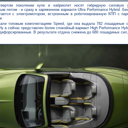
вертом поколении купе и кабриолет носят гибридную силовую у
м летом - и сразу в заряженном варианте Ultra Performance Hybrid. Бе
етается с электромотором, встроенным в роботизированную КПП с пар
и.
вали топовым комплектациям Speed, где она выдала 782 лошадиные 
Ну а сейчас представлен более спокойный вариант High Performance Hybr
 дефорсированные. В результате отдача снижена до 680 лошадиных сил, 