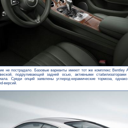
е не пострадало. Базовые варианты имеют тот же комплекс Bentley A
двеской, подруливающей задней осью, активными стабилизаторами
ала. Среди опций заявлены углерод-керамические тормоза, однак
ed-версий.