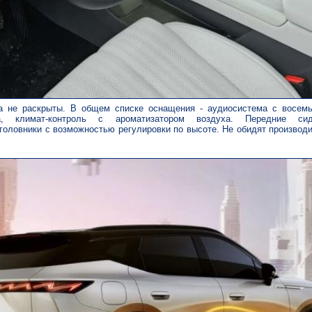
а не раскрыты. В общем списке оснащения - аудиосистема с восем
а, климат-контроль с ароматизатором воздуха. Передние си
головники с возможностью регулировки по высоте. Не обидят производ