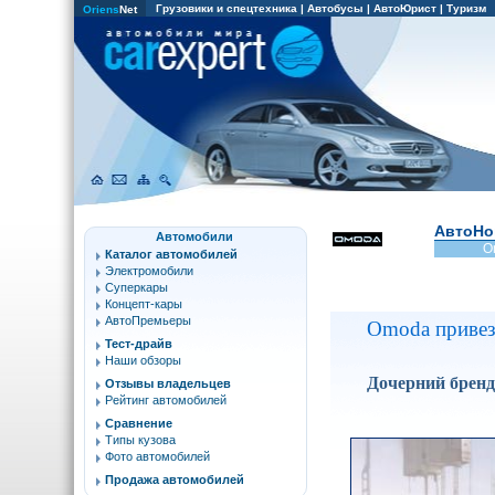
Грузовики и спецтехника
|
Автобусы
|
АвтоЮрист
|
Туризм
Oriens
Net
АвтоНо
Автомобили
O
Каталог автомобилей
Электромобили
Суперкары
Концепт-кары
АвтоПремьеры
Omoda привезе
Тест-драйв
Наши обзоры
Дочерний бренд 
Отзывы владельцев
Рейтинг автомобилей
Сравнение
Типы кузова
Фото автомобилей
Продажа автомобилей