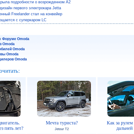
крыла подробности о возрожденном A2
дизайн первого электрокара Jetta
нный Freelander стал на конвейер
ощается с суперкаром LC
 в
Форуме Omoda
в Omoda
обилей Omoda
йвы Omoda
дилеров Omoda
очитать:
вигатель.
Мечта туриста?
Как за рулем
з пять лет?
дальней
Jetour T2