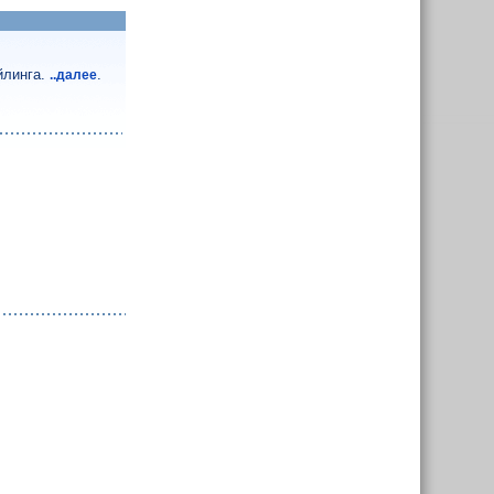
йлинга.
.
..далее