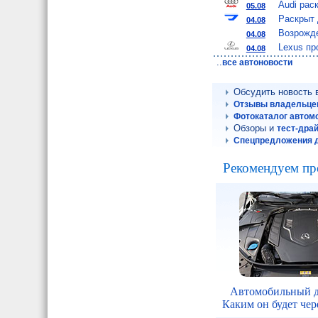
Audi рас
05.08
Раскрыт 
04.08
Возрожде
04.08
Lexus пр
04.08
..
все автоновости
Обсудить новость
Отзывы владельце
Фотокаталог автом
Обзоры и
тест-дра
Спецпредложения 
Рекомендуем пр
Автомобильный д
Каким он будет чере