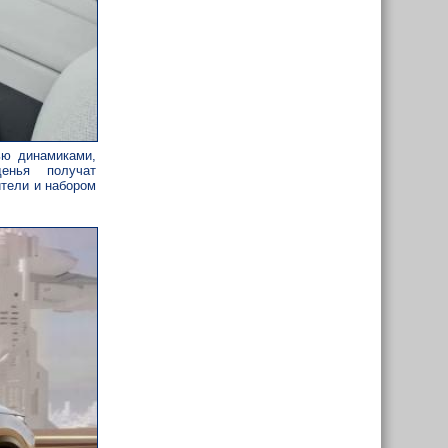
ью динамиками,
денья получат
ители и набором