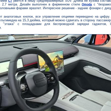
анием
рвется в нишу среднеразмерных SUV. Длина ее кузова составл
С7
в 2,7 метра. Дизайн выполнен в фирменном стиле
с "безрамо
Omoda
головными фарами вразлет. Интересное решение - задние фонари с дио
ет аналоговых кнопок, все управление опциями переведено на цифру.
льтимедиа на 15,3 дюйма, который можно сдвигать в сторону пассажи
а "этажа" с площадками для беспроводной зарядки гаджетов, 
.