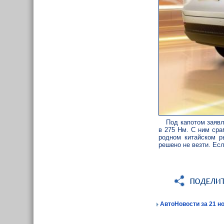
Под капотом заяв
в 275 Нм. С ним сра
родном китайском р
решено не везти. Есл
АвтоНовости за 21 но