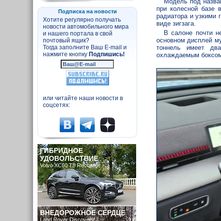
Модель под назв
при колесной базе 
Подписка на новости
радиатора и узкими 
Хотите регулярно получать
виде зигзага.
новости автомобильного мира
В салоне почти н
и нашего портала в свой
основном дисплей му
почтовый ящик?
тоннель имеет дв
Тогда заполните Ваш E-mail и
нажмите кнопку
Подпишись!
охлаждаемым боксом
или читайте наши новости в
соцсетях:
ГИБРИДНОЕ
УДОВОЛЬСТВИЕ
Volvo XC60 T8 Recharge
ВНЕДОРОЖНОЕ СЕРДЦЕ
Land Rover Discovery