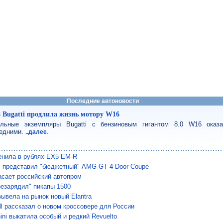
Последние автоновости
8 Bugatti продлила жизнь мотору W16
льные экземпляры Bugatti с бензиновым гигантом 8.0 W16 оказ
едними.
.
..далее
енила в рублях EX5 EM-R
 представил "бюджетный" AMG GT 4-Door Coupe
сает российский автопром
езарядил" пикапы 1500
вывела на рынок новый Elantra
ll рассказал о новом кроссовере для России
ini выкатила особый и редкий Revuelto