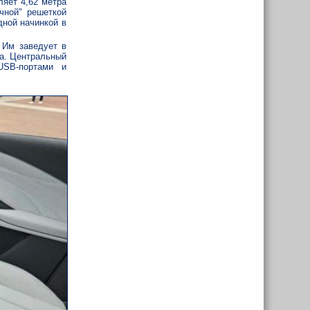
яет 4,62 метра
чной" решеткой
дной начинкой в
 Им заведует в
ра. Центральный
USB-портами и