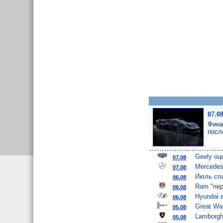
07.0
Фина
посл
Geely оц
07.08
Mercedes
07.08
Июль спа
06.08
Ram "пер
06.08
Hyundai 
06.08
Great Wa
05.08
Lamborgh
05.08