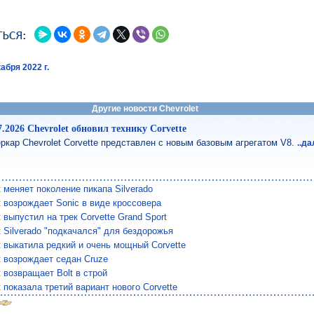
абря 2022 г.
Другие новости Chevrolet
7.2026 Chevrolet обновил технику Corvette
ркар Chevrolet Corvette представлен с новым базовым агрегатом V8.
..д
t меняет поколение пикапа Silverado
t возрождает Sonic в виде кроссовера
t выпустил на трек Corvette Grand Sport
t Silverado "подкачался" для бездорожья
t выкатила редкий и очень мощный Corvette
t возрождает седан Cruze
t возвращает Bolt в строй
t показала третий вариант нового Corvette