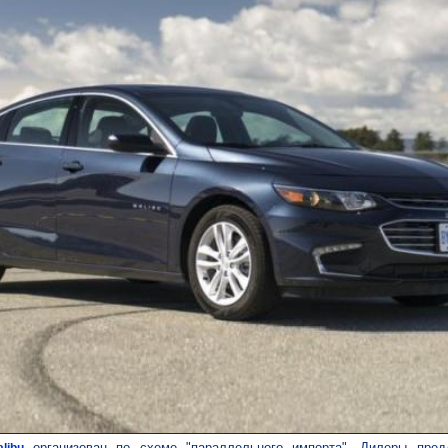
организован по схеме "параллельного импорта". Дилеры пред
libu