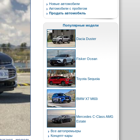
Новые автомобили
Автомобили с пробегом
Продать автомобиль
Популярные модели
Dacia Duster
Fisker Ocean
Toyota Sequoia
BMW X7 M60i
Mercedes C-Class AMG
Estate
Все автопремьеры
Концепт-кары
лагают модель