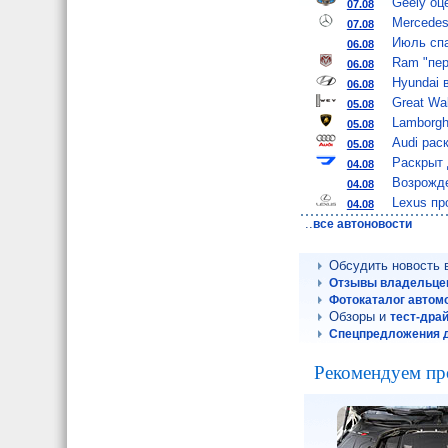
Geely оц
07.08
Mercedes
07.08
Июль спа
06.08
Ram "пер
06.08
Hyundai 
06.08
Great Wa
05.08
Lamborgh
05.08
Audi рас
05.08
Раскрыт 
04.08
Возрожде
04.08
Lexus пр
04.08
..
все автоновости
Обсудить новость
Отзывы владельцев
Фотокаталог автомо
Обзоры и
тест-дра
Спецпредложения д
Рекомендуем пр