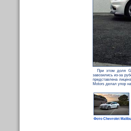
При этом доля G
завозились из-за ру
представлена лиценз
Motors делал упор н
Фото Chevrolet Malib