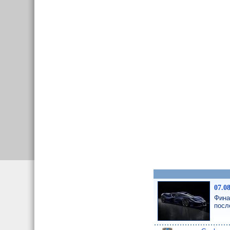
07.0
Фина
посл