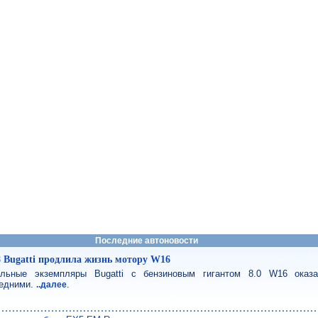
Последние автоновости
8 Bugatti продлила жизнь мотору W16
льные экземпляры Bugatti с бензиновым гигантом 8.0 W16 оказ
едними.
.
..далее