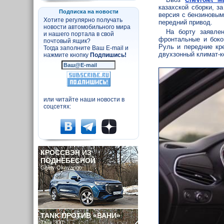
казахской сборки, з
Подписка на новости
версия с бензиновым
Хотите регулярно получать
передний привод.
новости автомобильного мира
На борту заявле
и нашего портала в свой
фронтальные и боко
почтовый ящик?
Руль и передние кр
Тогда заполните Ваш E-mail и
двухзонный климат-к
нажмите кнопку
Подпишись!
или читайте наши новости в
соцсетях:
КРОССВЭН ИЗ
ПОДНЕБЕСНОЙ
Geely Okavango
TANK ПРОТИВ «ВАНИ»
Tank 300