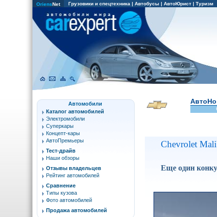
Грузовики и спецтехника
|
Автобусы
|
АвтоЮрист
|
Туризм
Oriens
Net
АвтоНо
Автомобили
Каталог автомобилей
Электромобили
Суперкары
Концепт-кары
АвтоПремьеры
Chevrolet Mal
Тест-драйв
Наши обзоры
Еще один конку
Отзывы владельцев
Рейтинг автомобилей
Сравнение
Типы кузова
Фото автомобилей
Продажа автомобилей