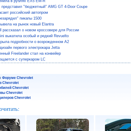
енила в рублях EX5 EM-R
 представил "бюджетный" AMG GT 4-Door Coupe
сает российский автопром
езарядил" пикапы 1500
вывела на рынок новый Elantra
ll рассказал о новом кроссовере для России
ini выкатила особый и редкий Revuelto
крыла подробности о возрожденном A2
дизайн первого электрокара Jetta
нный Freelander стал на конвейер
ощается с суперкаром LC
 в
Форуме Chevrolet
 Chevrolet
билей Chevrolet
йвы Chevrolet
илеров Chevrolet
очитать: