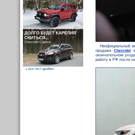
ДОЛГО БУДЕТ КАРЕЛИЯ
СНИТЬСЯ...
Chevrolet Captiva
Неофициальный вв
продажи
в
Chevrolet
окончательном уход
работу в РФ после н
все тест-драйвы