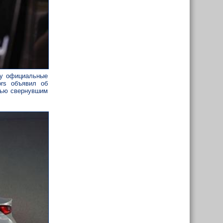
ку официальные
ors объявил об
тью свернувшим