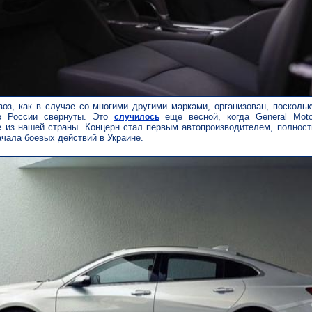
оз, как в случае со многими другими марками, организован, посколь
 России свернуты. Это
еще весной, когда General Mot
случилось
е из нашей страны. Концерн стал первым автопроизводителем, полнос
ачала боевых действий в Украине.