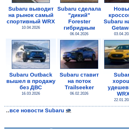
Subaru выводит
Subaru сделала
Новы
на рынок самый
"дикий"
кроссо
спортивный WRX
Forester
Subaru н
гибридным
Getaw
10.04.2026
06.04.2026
03.04.20
Subaru Outback
Subaru ставит
Suba
вышел в продажу
на поток
хоро
без ДВС
Trailseeker
удешев
WR
16.03.2026
06.02.2026
22.01.20
..
все новости Subaru