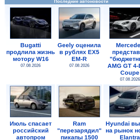
Последние автоновости
Bugatti
Geely оценила
Merced
продлила жизнь
в рублях EX5
предста
мотору W16
EM-R
"бюджетн
AMG GT 4-
07.08.2026
07.08.2026
Coupe
07.08.2026
Июль спасает
Ram
Hyundai в
российский
"перезарядил"
на рынок 
автопром
пикапы 1500
Elantra