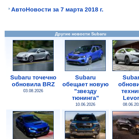
АвтоНовости за 7 марта 2018 г.
Другие новости Subaru
Subaru точечно
Subaru
Suba
обновила BRZ
обещает новую
обнов
"звезду
техни
03.08.2026
тюнинга"
Levo
10.06.2026
08.06.20