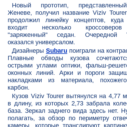
Новый прототип, представленн
Женеве, получил название Viziv Tourer
продолжил линейку концептов, куда
входит несколько кроссоверо
"заряженный" седан. Очередной V
оказался универсалом.
Дизайнеры
Subaru
поиграли на контра
Плавные обводы кузова сочетают
острыми углами оптики, фальш-решет
оконных линий. Арки и пороги защи
накладками из материала, похожег
карбон.
Кузов Viziv Tourer вытянулся на 4,77 
в длину, из которых 2,73 забрала коле
база. Зеркал заднего вида здесь нет. 
полагать, за обзор по периметру отве
камеры, которые транслируют картинк