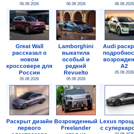
06.08.2026
06.08.2026
06.08.2026
Great Wall
Lamborghini
Audi раск
рассказал о
выкатила
подробнос
новом
особый и
возрожде
кроссовере для
редкий
A2
России
Revuelto
05.08.2026
05.08.2026
05.08.2026
Раскрыт дизайн
Возрожденный
Lexus прощ
первого
Freelander
с суперкар