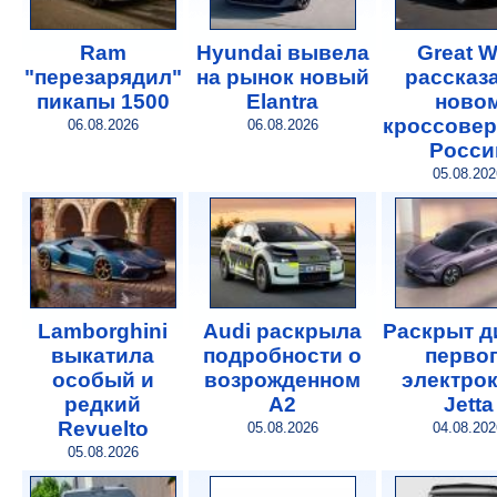
Ram
Hyundai вывела
Great W
"перезарядил"
на рынок новый
рассказ
пикапы 1500
Elantra
ново
кроссовер
06.08.2026
06.08.2026
Росси
05.08.202
Lamborghini
Audi раскрыла
Раскрыт д
выкатила
подробности о
перво
особый и
возрожденном
электро
редкий
A2
Jetta
Revuelto
05.08.2026
04.08.202
05.08.2026