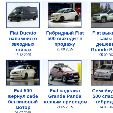
Fiat Ducato
Гибридный Fiat
Fiat вык
напомнил о
500 выходит в
самы
звездных
продажу
дешев
войнах
Grande P
23.09.2025
15.12.2025
05.09.20
Fiat 500
Fiat наделил
Семейку 
вернул себе
Grande Panda
500 спа
бензиновый
полным приводом
гибри
мотор
21.05.2025
14.05.20
08.07.2025