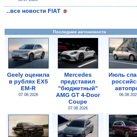
..
все новости FIAT
Последние автоновости
Geely оценила
Mercedes
Июль спа
в рублях EX5
представил
российс
EM-R
"бюджетный"
автопр
AMG GT 4-Door
07.08.2026
06.08.202
Coupe
07.08.2026