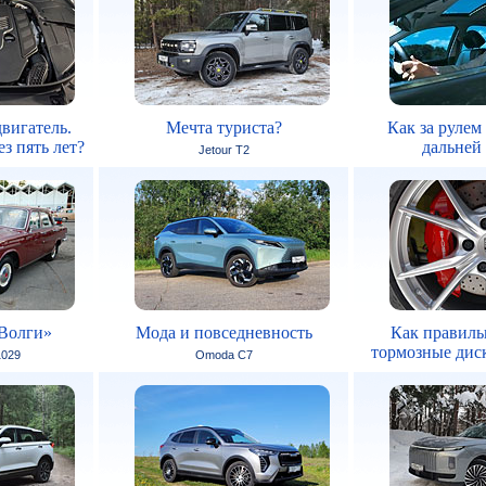
вигатель.
Мечта туриста?
Как за рулем
з пять лет?
дальней
Jetour T2
Волги»
Мода и повседневность
Как правиль
тормозные дис
1029
Omoda C7