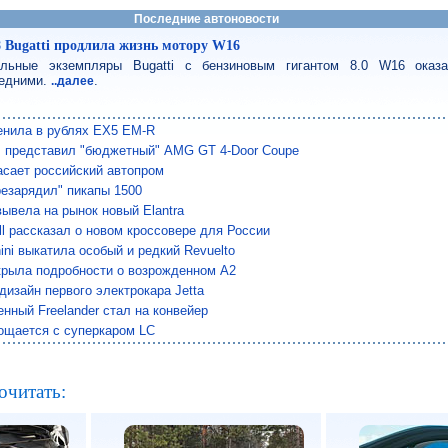
Последние автоновости
8 Bugatti продлила жизнь мотору W16
льные экземпляры Bugatti с бензиновым гигантом 8.0 W16 оказ
едними.
.
..далее
енила в рублях EX5 EM-R
 представил "бюджетный" AMG GT 4-Door Coupe
сает российский автопром
езарядил" пикапы 1500
вывела на рынок новый Elantra
ll рассказал о новом кроссовере для России
ini выкатила особый и редкий Revuelto
крыла подробности о возрожденном A2
дизайн первого электрокара Jetta
нный Freelander стал на конвейер
ощается с суперкаром LC
очитать: