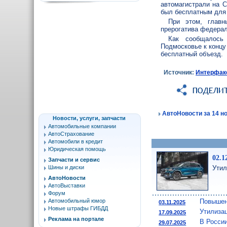
автомагистрали на С
был бесплатным для 
При этом, главн
прерогатива федерал
Как сообщалось 
Подмосковье к концу
бесплатный объезд.
Источник:
Интерфак
АвтоНовости за 14 но
Новости, услуги, запчасти
Автомобильные компании
АвтоСтрахование
Автомобили в кредит
Юридическая помощь
02.1
Запчасти и сервис
Утил
Шины и диски
АвтоНовости
АвтоВыставки
Форум
Повышен
Автомобильный юмор
03.11.2025
Новые штрафы ГИБДД
Утилиза
17.09.2025
Реклама на портале
В России
29.07.2025