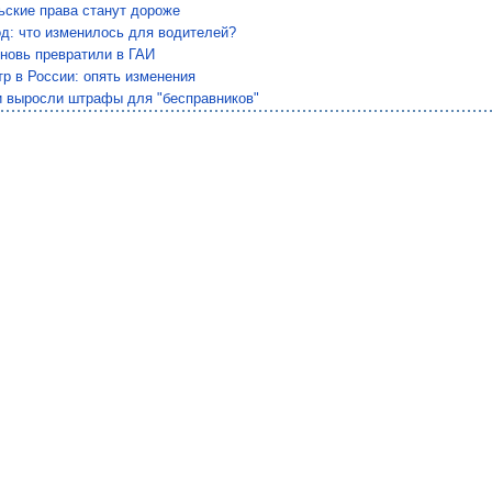
ьские права станут дороже
од: что изменилось для водителей?
новь превратили в ГАИ
р в России: опять изменения
и выросли штрафы для "бесправников"