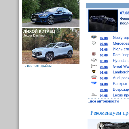
07.0
Фина
посл
ЛИХОЙ КИТАЕЦ
Jetour Dashing
Geely оц
07.08
Mercedes
07.08
Июль спа
06.08
Ram "пер
06.08
Hyundai 
06.08
все тест-драйвы
Great Wa
05.08
Lamborgh
05.08
Audi рас
05.08
Раскрыт 
04.08
Возрожде
04.08
Lexus пр
04.08
..
все автоновости
Рекомендуем пр