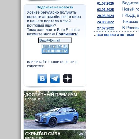
Водител
01.07.2025
Подписка на новости
Новый г
03.01.2025
Хотите регулярно получать
ГИБДД в
29.05.2024
новости автомобильного мира
и нашего портала в свой
Техосмот
24.08.2022
почтовый ящик?
В Росси
27.07.2022
Тогда заполните Ваш E-mail и
..
нажмите кнопку
Подпишись!
все новости по теме
или читайте наши новости в
соцсетях:
ДОСТУПНЫЙ ПРЕМИУМ
Hongqi HS3
СКРЫТАЯ СИЛА
Infiniti Q50 S