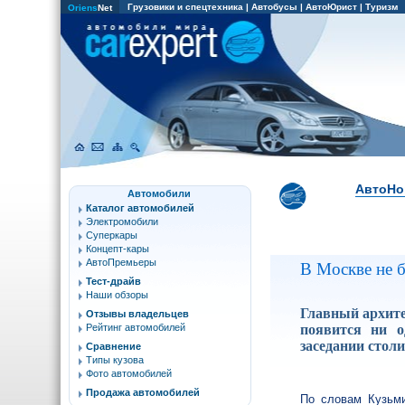
Грузовики и спецтехника
|
Автобусы
|
АвтоЮрист
|
Туризм
Oriens
Net
АвтоНо
Автомобили
Каталог автомобилей
Электромобили
Суперкары
Концепт-кары
АвтоПремьеры
В Москве не б
Тест-драйв
Наши обзоры
Главный архите
Отзывы владельцев
появится ни о
Рейтинг автомобилей
заседании стол
Сравнение
Типы кузова
Фото автомобилей
Продажа автомобилей
По словам Кузьми