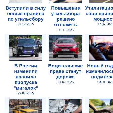
Вступили в силу
Повышение
Утилизаци
новые правила
утильсбора
сбор привя
по утильсбору
решено
мощнос
отложить
02.12.2025
17.09.202
03.11.2025
В России
Водительские
Новый год
изменили
права станут
изменилос
правила
дороже
водител
пропуска
01.07.2025
03.01.202
"мигалок"
29.07.2025