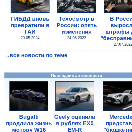
ГИБДД вновь
Техосмотр в
В Росс
превратили в
России: опять
вырос
ГАИ
изменения
штрафы 
"бесправн
29.05.2024
24.08.2022
27.07.202
..
все новости по теме
Последние автоновости
Bugatti
Geely оценила
Merced
продлила жизнь
в рублях EX5
предста
мотору W16
EM-R
"бюджетн