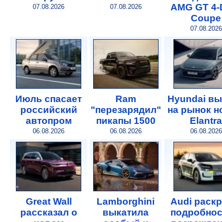
AMG GT 4-
07.08.2026
07.08.2026
Coupe
07.08.2026
Июль спасает
Ram
Hyundai в
российский
"перезарядил"
на рынок 
автопром
пикапы 1500
Elantra
06.08.2026
06.08.2026
06.08.2026
Great Wall
Lamborghini
Audi раск
рассказал о
выкатила
подробнос