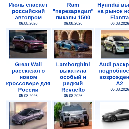
Июль спасает
Ram
Hyundai в
российский
"перезарядил"
на рынок 
автопром
пикапы 1500
Elantra
06.08.2026
06.08.2026
06.08.2026
Great Wall
Lamborghini
Audi раск
рассказал о
выкатила
подробнос
новом
особый и
возрожде
кроссовере для
редкий
A2
России
Revuelto
05.08.2026
05.08.2026
05.08.2026