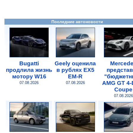
Последние автоновости
Bugatti
Geely оценила
Merced
продлила жизнь
в рублях EX5
предста
мотору W16
EM-R
"бюджетн
AMG GT 4-
07.08.2026
07.08.2026
Coupe
07.08.2026