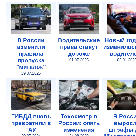
В России
Водительские
Новый год
изменили
права станут
изменилос
правила
дороже
водител
пропуска
01.07.2025
03.01.202
"мигалок"
29.07.2025
ГИБДД вновь
Техосмотр в
В Росс
превратили в
России: опять
вырос
ГАИ
изменения
штрафы 