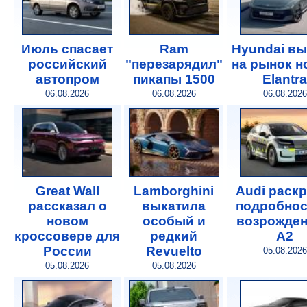
Июль спасает
Ram
Hyundai в
российский
"перезарядил"
на рынок 
автопром
пикапы 1500
Elantra
06.08.2026
06.08.2026
06.08.2026
Great Wall
Lamborghini
Audi раск
рассказал о
выкатила
подробнос
новом
особый и
возрожде
кроссовере для
редкий
A2
России
Revuelto
05.08.2026
05.08.2026
05.08.2026