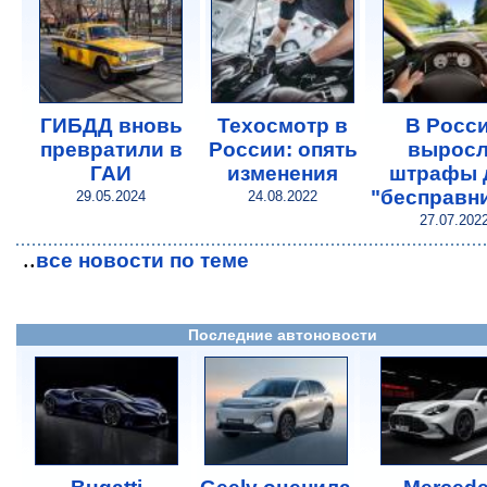
ГИБДД вновь
Техосмотр в
В Росс
превратили в
России: опять
вырос
ГАИ
изменения
штрафы 
"бесправн
29.05.2024
24.08.2022
27.07.202
..
все новости по теме
Последние автоновости