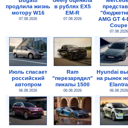
Bugatti
Geely оценила
Merced
продлила жизнь
в рублях EX5
предста
мотору W16
EM-R
"бюджетн
AMG GT 4-
07.08.2026
07.08.2026
Coupe
07.08.2026
Июль спасает
Ram
Hyundai в
российский
"перезарядил"
на рынок 
автопром
пикапы 1500
Elantra
06.08.2026
06.08.2026
06.08.2026