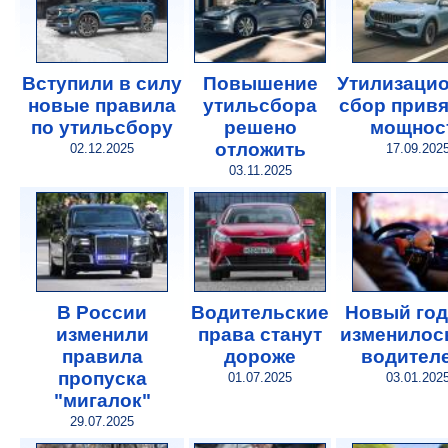
Вступили в силу
Повышение
Утилизаци
новые правила
утильсбора
сбор привя
по утильсбору
решено
мощнос
отложить
02.12.2025
17.09.202
03.11.2025
В России
Водительские
Новый год
изменили
права станут
изменилос
правила
дороже
водител
пропуска
01.07.2025
03.01.202
"мигалок"
29.07.2025