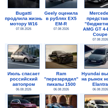
Bugatti
Geely оценила
Merced
продлила жизнь
в рублях EX5
предста
мотору W16
EM-R
"бюджетн
AMG GT 4-
07.08.2026
07.08.2026
Coupe
07.08.2026
Июль спасает
Ram
Hyundai в
российский
"перезарядил"
на рынок 
автопром
пикапы 1500
Elantra
06.08.2026
06.08.2026
06.08.2026