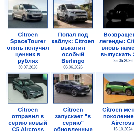
Citroen
Попал под
Возвраще
SpaceTourer
каблук: Citroen
легенды: Ci
опять получил
выкатил
вновь нам
ценник в
особый
выпускать 
рублях
Berlingo
25.05.2026
30.07.2026
03.06.2026
Citroen
Citroen
Citroen ме
отправил в
запускает "в
поколение
серию новый
серию"
Aircros
C5 Aircross
обновленные
16.10.2024