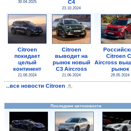
C4
30.04.2025
23.10.2024
Citroen
Citroen
Российск
покидает
выводит на
Citroen 
целый
рынок новый
Aircross выш
континент
C3 Aircross
рынок
21.08.2024
21.06.2024
28.05.2024
..
все новости Citroen
Последние автоновости