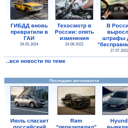
ГИБДД вновь
Техосмотр в
В Росс
превратили в
России: опять
вырос
ГАИ
изменения
штрафы 
"бесправн
29.05.2024
24.08.2022
27.07.202
..
все новости по теме
Последние автоновости
Июль спасает
Ram
Hyund
российский
"перезарядил"
вывела