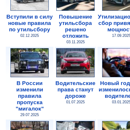
Вступили в силу
Повышение
Утилизаци
новые правила
утильсбора
сбор привя
по утильсбору
решено
мощнос
отложить
02.12.2025
17.09.202
03.11.2025
В России
Водительские
Новый год
изменили
права станут
изменилос
правила
дороже
водител
пропуска
01.07.2025
03.01.202
"мигалок"
29.07.2025