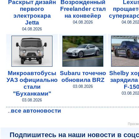
Раскрыт дизайн
Возрожденный
Lexu
первого
Freelander стал
прощает
электрокара
на конвейер
суперкар
Jetta
04.08.2026
04.08.20
04.08.2026
Микроавтобусы
Subaru точечно
Shelby х
УАЗ официально
обновила BRZ
зарядила
стали
F-15
03.08.2026
"Буханками"
03.08.20
03.08.2026
все автоновости
..
Просмо
Подпишитесь на наши новости в соцс