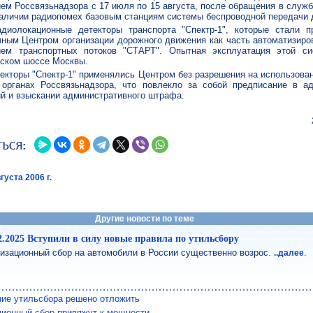
ем Россвязьнадзора с 17 июля по 15 августа, после обращения в служ
наличии радиопомех базовым станциям системы беспроводной передачи 
диолокационные детекторы транспорта "Спектр-1", которые стали п
ным Центром организации дорожного движения как часть автоматизиро
ием транспортных потоков "СТАРТ". Опытная эксплуатация этой с
вском шоссе Москвы.
текторы "Спектр-1" применялись Центром без разрешения на использова
 органах Россвязьнадзора, что повлекло за собой предписание в а
й и взыскании административного штрафа.
густа 2006 г.
Другие новости по теме
2.2025 Вступили в силу новые правила по утильсбору
изационный сбор на автомобили в России существенно возрос.
.
..далее
ие утильсбора решено отложить
ционный сбор привяжут к мощности