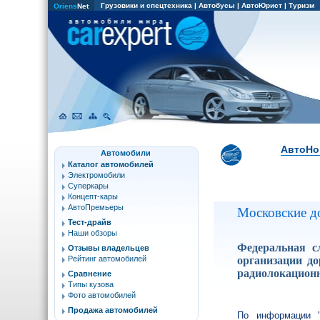
Грузовики и спецтехника
|
Автобусы
|
АвтоЮрист
|
Туризм
Oriens
Net
АвтоНо
Автомобили
Каталог автомобилей
Электромобили
Суперкары
Концепт-кары
АвтоПремьеры
Московские д
Тест-драйв
Наши обзоры
Федеральная с
Отзывы владельцев
организации д
Рейтинг автомобилей
радиолокационн
Сравнение
Типы кузова
Фото автомобилей
Продажа автомобилей
По информации "