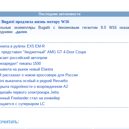
Последние автоновости
8 Bugatti продлила жизнь мотору W16
льные экземпляры Bugatti с бензиновым гигантом 8.0 W16 оказ
едними.
.
..далее
енила в рублях EX5 EM-R
 представил "бюджетный" AMG GT 4-Door Coupe
сает российский автопром
езарядил" пикапы 1500
вывела на рынок новый Elantra
ll рассказал о новом кроссовере для России
ini выкатила особый и редкий Revuelto
крыла подробности о возрожденном A2
дизайн первого электрокара Jetta
нный Freelander стал на конвейер
ощается с суперкаром LC
очитать: