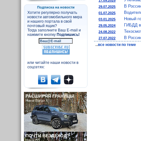
17.09.2025
В России
29.07.2025
Подписка на новости
Водител
Хотите регулярно получать
01.07.2025
новости автомобильного мира
Новый г
03.01.2025
и нашего портала в свой
ГИБДД в
29.05.2024
почтовый ящик?
Тогда заполните Ваш E-mail и
Техосмот
24.08.2022
нажмите кнопку
Подпишись!
В Росси
27.07.2022
..
все новости по теме
или читайте наши новости в
соцсетях:
РАСШИРЯЯ ГРАНИЦЫ
Haval Dargo X
ПОЧТИ ВЕЗДЕХОД?
Haval H3