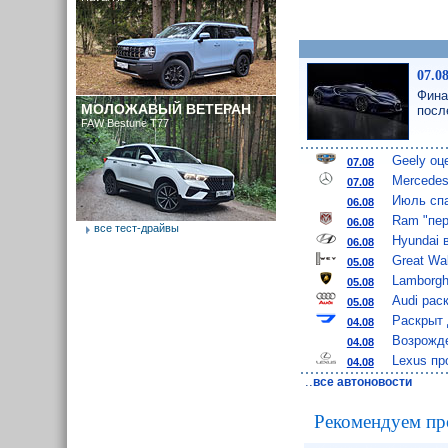
07.0
Фина
МОЛОЖАВЫЙ ВЕТЕРАН
посл
FAW Bestune T77
Geely оц
07.08
Mercedes
07.08
Июль спа
06.08
Ram "пер
06.08
все тест-драйвы
Hyundai 
06.08
Great Wa
05.08
Lamborgh
05.08
Audi рас
05.08
Раскрыт 
04.08
Возрожде
04.08
Lexus пр
04.08
..
все автоновости
Рекомендуем пр