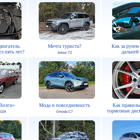
вигатель.
Мечта туриста?
Как за рулем
з пять лет?
дальней
Jetour T2
Волги»
Мода и повседневность
Как правиль
тормозные дис
1029
Omoda C7