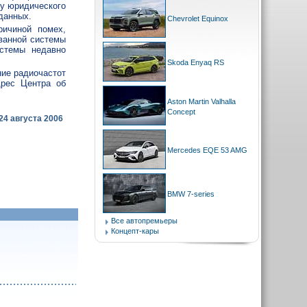
бу юридического
данных.
Chevrolet Equinox
ричиной помех,
ванной системы
истемы недавно
Skoda Enyaq RS
ние радиочастот
дрес Центра об
Aston Martin Valhalla
Concept
24 августа 2006
Mercedes EQE 53 AMG
BMW 7-series
Все автопремьеры
Концепт-кары