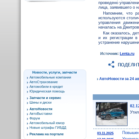
проведено управлени
лица, заявившего о 
Напомним, что ра
используются столич
управления движен
началась на Дмитро
Как оказалось, де
и их регистрации в
устранение нарушени
Источник:
Lenta.ru
Новости, услуги, запчасти
Автомобильные компании
АвтоНовости за 24 ав
АвтоСтрахование
Автомобили в кредит
Юридическая помощь
Запчасти и сервис
Шины и диски
02.1
АвтоНовости
Утил
АвтоВыставки
Форум
Автомобильный юмор
Новые штрафы ГИБДД
Повышен
03.11.2025
Реклама на портале
Утилиза