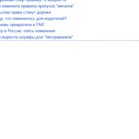
 изменили правила пропуска "мигалок"
ьские права станут дороже
од: что изменилось для водителей?
новь превратили в ГАИ
р в России: опять изменения
и выросли штрафы для "бесправников"