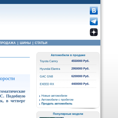
ПРОДАЖА
|
ШИНЫ
|
СТАТЬИ
Автомобили в продаже
4550000 Руб.
Toyota Camry
2950000 Руб.
Hyundai Elantra
6200000 Руб.
GAC GN8
корости
4400000 Руб.
EXEED RX
томатические
СС. Подобную
Новые автомобили
Автомобили с пробегом
к, в четверг
Продать автомобиль
Популярные модели