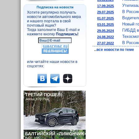
Утилиза
17.09.2025
Подписка на новости
В России
29.07.2025
Хотите регулярно получать
новости автомобильного мира
Водител
01.07.2025
и нашего портала в свой
Новый г
03.01.2025
почтовый ящик?
Тогда заполните Ваш E-mail и
ГИБДД в
29.05.2024
нажмите кнопку
Подпишись!
Техосмот
24.08.2022
В Росси
27.07.2022
..
все новости по теме
или читайте наши новости в
соцсетях:
ТРЕТИЙ ПОШЕЛ!
Jetour X70 Plus
БАЛТИЙСКИЙ «ЛИМОНЧИК»
BAIC X55