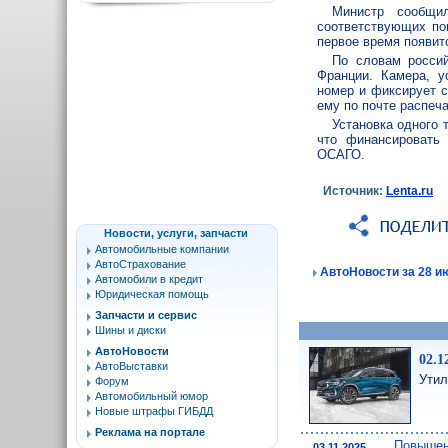
Министр сообщи
соответствующих поп
первое время появитс
По словам россий
Франции. Камера, у
номер и фиксирует с
ему по почте распеч
Установка одного 
что финансировать 
ОСАГО.
Источник:
Lenta.ru
Новости, услуги, запчасти
Автомобильные компании
АвтоСтрахование
АвтоНовости за 28 ию
Автомобили в кредит
Юридическая помощь
Запчасти и сервис
Шины и диски
АвтоНовости
02.1
АвтоВыставки
Утил
Форум
Автомобильный юмор
Новые штрафы ГИБДД
Реклама на портале
Повышен
03.11.2025