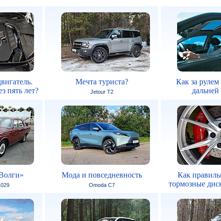
вигатель.
Мечта туриста?
Как за рулем
з пять лет?
дальней
Jetour T2
Волги»
Мода и повседневность
Как правиль
тормозные дис
1029
Omoda C7