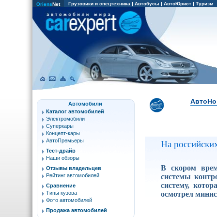
Грузовики и спецтехника
|
Автобусы
|
АвтоЮрист
|
Туризм
Oriens
Net
АвтоНо
Автомобили
Каталог автомобилей
Электромобили
Суперкары
Концепт-кары
АвтоПремьеры
На российских
Тест-драйв
Наши обзоры
В скором врем
Отзывы владельцев
системы контр
Рейтинг автомобилей
систему, кото
Сравнение
осмотрел минис
Типы кузова
Фото автомобилей
Продажа автомобилей