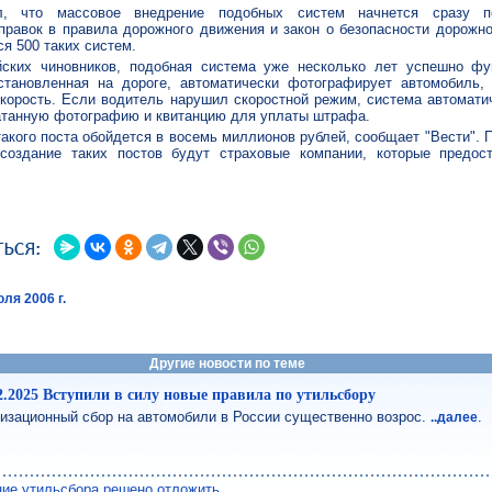
л, что массовое внедрение подобных систем начнется сразу п
равок в правила дорожного движения и закон о безопасности дорожно
я 500 таких систем.
ских чиновников, подобная система уже несколько лет успешно фу
становленная на дороге, автоматически фотографирует автомобиль, 
корость. Если водитель нарушил скоростной режим, система автомати
атанную фотографию и квитанцию для уплаты штрафа.
такого поста обойдется в восемь миллионов рублей, сообщает "Вести". 
создание таких постов будут страховые компании, которые предос
ля 2006 г.
Другие новости по теме
2.2025 Вступили в силу новые правила по утильсбору
изационный сбор на автомобили в России существенно возрос.
.
..далее
ие утильсбора решено отложить