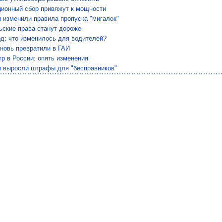
ционный сбор привяжут к мощности
 изменили правила пропуска "мигалок"
ьские права станут дороже
од: что изменилось для водителей?
новь превратили в ГАИ
р в России: опять изменения
и выросли штрафы для "бесправников"