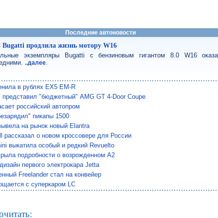
Последние автоновости
8 Bugatti продлила жизнь мотору W16
льные экземпляры Bugatti с бензиновым гигантом 8.0 W16 оказ
едними.
.
..далее
енила в рублях EX5 EM-R
 представил "бюджетный" AMG GT 4-Door Coupe
сает российский автопром
езарядил" пикапы 1500
вывела на рынок новый Elantra
ll рассказал о новом кроссовере для России
ini выкатила особый и редкий Revuelto
крыла подробности о возрожденном A2
дизайн первого электрокара Jetta
нный Freelander стал на конвейер
ощается с суперкаром LC
очитать: