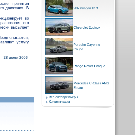
осле принятия
го движения. В
Volkswagen ID.3
нкционирует во
распознает его
чески высылает
Chevrolet Equinox
Предполагается,
тавляют услугу
Porsche Cayenne
Coupe
28 июля 2006
Range Rover Evoque
Mercedes C-Class AMG
Estate
Все автопремьеры
Концепт-кары