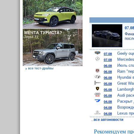
07.0
МЕЧТА ТУРИСТА?
Фина
Jetour T2
посл
Geely оц
07.08
Mercedes
07.08
Июль спа
06.08
все тест-драйвы
Ram "пер
06.08
Hyundai 
06.08
Great Wa
05.08
Lamborgh
05.08
Audi рас
05.08
Раскрыт 
04.08
Возрожде
04.08
Lexus пр
04.08
..
все автоновости
Рекомендуем пр