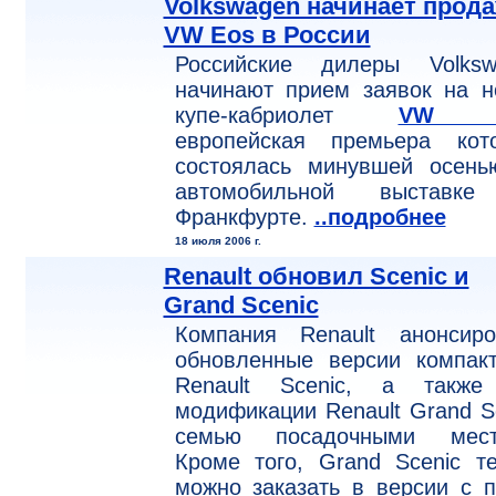
Volkswagen начинает прод
VW Eos в России
Российские дилеры Volksw
начинают прием заявок на н
купе-кабриолет
VW E
европейская премьера кото
состоялась минувшей осень
автомобильной выставк
Франкфурте.
..подробнее
18 июля 2006 г.
Renault обновил Scenic и
Grand Scenic
Компания Renault анонсиро
обновленные версии компакт
Renault Scenic, а также
модификации Renault Grand S
семью посадочными мест
Кроме того, Grand Scenic т
можно заказать в версии с 