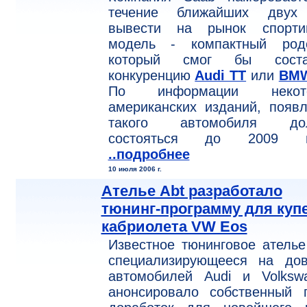
течение ближайших двух
вывести на рынок спорти
модель - компактный родс
который смог бы соста
конкуренцию
Audi TT
или
BMW
По информации некот
американских изданий, появ
такого автомобиля до
состояться до 2009 г
..подробнее
10 июля 2006 г.
Ателье Abt разработало
тюнинг-программу для купе
кабриолета VW Eos
Известное тюнинговое ателье
специализирующееся на дов
автомобилей Audi и Volkswa
анонсировало собственный п