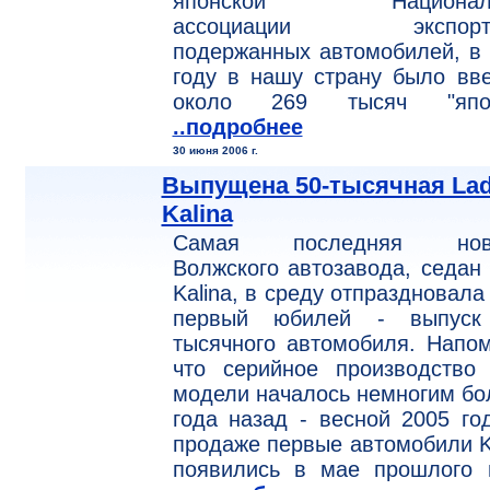
японской Националь
ассоциации экспорте
подержанных автомобилей, в
году в нашу страну было вв
около 269 тысяч "япон
..подробнее
30 июня 2006 г.
Выпущена 50-тысячная La
Kalina
Самая последняя нов
Волжского автозавода, седан
Kalina, в среду отпраздновала
первый юбилей - выпуск
тысячного автомобиля. Напо
что серийное производство 
модели началось немногим б
года назад - весной 2005 го
продаже первые автомобили K
появились в мае прошлого г