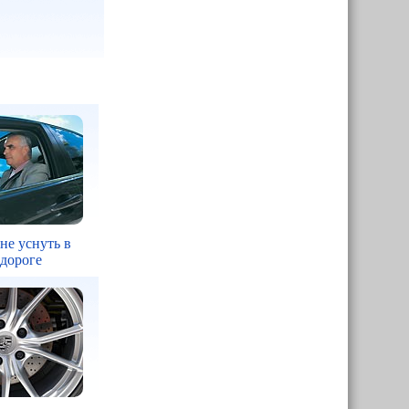
 не уснуть в
 дороге