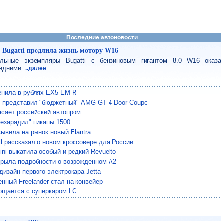
Последние автоновости
8 Bugatti продлила жизнь мотору W16
льные экземпляры Bugatti с бензиновым гигантом 8.0 W16 оказ
едними.
.
..далее
енила в рублях EX5 EM-R
 представил "бюджетный" AMG GT 4-Door Coupe
сает российский автопром
езарядил" пикапы 1500
вывела на рынок новый Elantra
ll рассказал о новом кроссовере для России
ini выкатила особый и редкий Revuelto
крыла подробности о возрожденном A2
дизайн первого электрокара Jetta
нный Freelander стал на конвейер
ощается с суперкаром LC