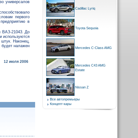
во универсалов
Cadillac Lyriq
пособствовало
словам первого
 предприятию в
Toyota Sequoia
л ВАЗ-21043. До
ли используются
 штук. Наконец,
ь будет налажен
Mercedes C-Class AMG
12 июля 2006
Mercedes C43 AMG
Estate
Nissan Z
Все автопремьеры
Концепт-кары