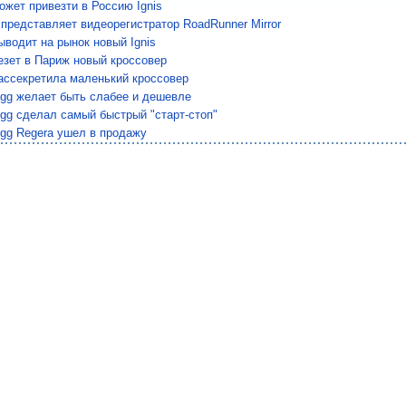
ожет привезти в Россию Ignis
o представляет видеорегистратор RoadRunner Mirror
ыводит на рынок новый Ignis
езет в Париж новый кроссовер
ассекретила маленький кроссовер
egg желает быть слабее и дешевле
gg сделал самый быстрый "старт-стоп"
egg Regera ушел в продажу