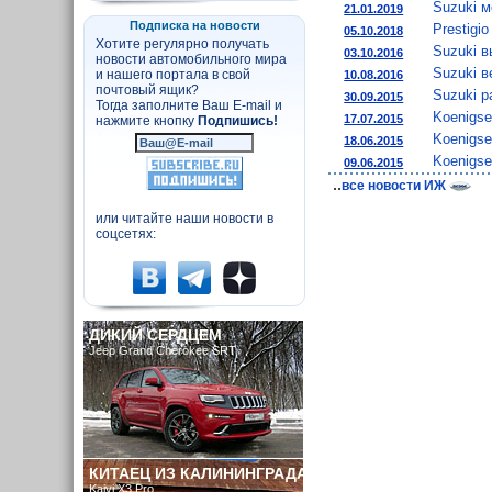
Suzuki м
21.01.2019
Подписка на новости
Prestigi
05.10.2018
Хотите регулярно получать
Suzuki в
03.10.2016
новости автомобильного мира
Suzuki в
и нашего портала в свой
10.08.2016
почтовый ящик?
Suzuki р
30.09.2015
Тогда заполните Ваш E-mail и
Koenigs
17.07.2015
нажмите кнопку
Подпишись!
Koenigse
18.06.2015
Koenigs
09.06.2015
..
все новости ИЖ
или читайте наши новости в
соцсетях:
ДИКИЙ СЕРДЦЕМ
Jeep Grand Cherokee SRT
КИТАЕЦ ИЗ КАЛИНИНГРАДА
Kaiyi X3 Pro