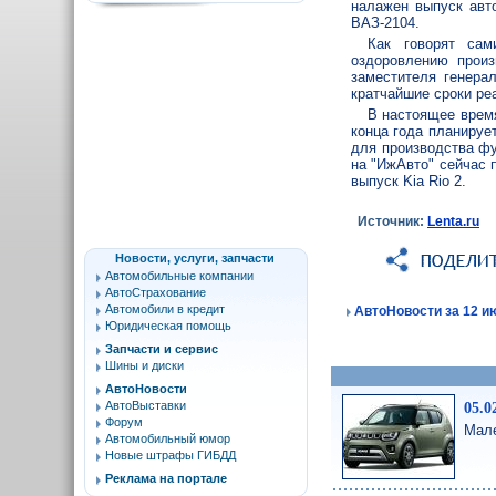
налажен выпуск авто
ВАЗ-2104.
Как говорят сам
оздоровлению произ
заместителя генера
кратчайшие сроки ре
В настоящее время
конца года планируе
для производства фу
на "ИжАвто" сейчас 
выпуск Kia Rio 2.
Источник:
Lenta.ru
Новости, услуги, запчасти
Автомобильные компании
АвтоСтрахование
Автомобили в кредит
АвтоНовости за 12 ию
Юридическая помощь
Запчасти и сервис
Шины и диски
АвтоНовости
АвтоВыставки
05.0
Форум
Мале
Автомобильный юмор
Новые штрафы ГИБДД
Реклама на портале