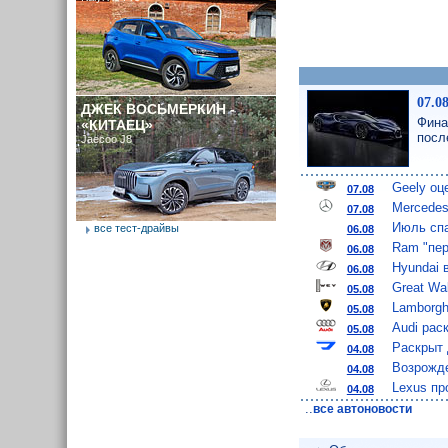
07.0
ДЖЕК ВОСЬМЕРКИН -
Фина
«КИТАЕЦ»
посл
Jaecoo J8
Geely оц
07.08
Mercedes
07.08
Июль спа
все тест-драйвы
06.08
Ram "пер
06.08
Hyundai 
06.08
Great Wa
05.08
Lamborgh
05.08
Audi рас
05.08
Раскрыт 
04.08
Возрожде
04.08
Lexus пр
04.08
..
все автоновости