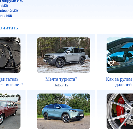
 в
Форуме ИЖ
в ИЖ
обилей ИЖ
йвы ИЖ
очитать:
вигатель.
Мечта туриста?
Как за рулем
з пять лет?
дальней
Jetour T2