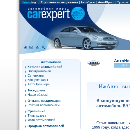
Грузовики и спецтехника
|
Автобусы
|
АвтоЮрист
|
Туризм
Oriens
Net
АвтоНо
Автомобили
ИЖ
Каталог автомобилей
Электромобили
Суперкары
Концепт-кары
АвтоПремьеры
"ИжАвто" вып
Тест-драйв
Наши обзоры
В минувшую пя
Отзывы владельцев
автомобиль ВАЗ
Рейтинг автомобилей
Сравнение
Типы кузова
Фото автомобилей
Стоит напомнить, 
Продажа автомобилей
1999 году, когда зд