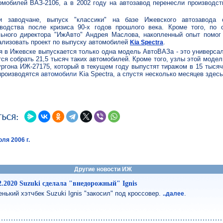
мобилей ВАЗ-2106, а в 2002 году на автозавод перенесли производст
и заводчане, выпуск "классики" на базе Ижевского автозавода с
водства после кризиса 90-х годов прошлого века. Кроме того, по 
льного директора "ИжАвто" Андрея Маслова, накопленный опыт помог
ализовать проект по выпуску автомобилей
.
Kia Spectra
 в Ижевске выпускается только одна модель АвтоВАЗа - это универса
тся собрать 21,5 тысяч таких автомобилей. Кроме того, узлы этой моде
ргона ИЖ-27175, который в текущем году выпустят тиражом в 15 тысяч
производятся
автомобили
Kia Spectra, а спустя несколько месяцев здес
ля 2006 г.
Другие новости ИЖ
2.2020 Suzuki сделала "внедорожный" Ignis
нький хэтчбек Suzuki Ignis "закосил" под кроссовер.
.
..далее