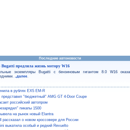
Последние автоновости
8 Bugatti продлила жизнь мотору W16
льные экземпляры Bugatti с бензиновым гигантом 8.0 W16 оказ
едними.
.
..далее
енила в рублях EX5 EM-R
 представил "бюджетный" AMG GT 4-Door Coupe
сает российский автопром
езарядил" пикапы 1500
вывела на рынок новый Elantra
ll рассказал о новом кроссовере для России
ini выкатила особый и редкий Revuelto