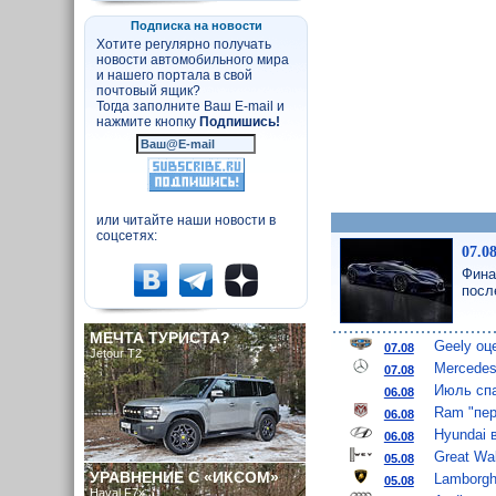
Подписка на новости
Хотите регулярно получать
новости автомобильного мира
и нашего портала в свой
почтовый ящик?
Тогда заполните Ваш E-mail и
нажмите кнопку
Подпишись!
или читайте наши новости в
соцсетях:
07.0
Фина
посл
МЕЧТА ТУРИСТА?
Geely оц
07.08
Jetour T2
Mercedes
07.08
Июль спа
06.08
Ram "пер
06.08
Hyundai 
06.08
Great Wa
05.08
УРАВНЕНИЕ С «ИКСОМ»
Lamborgh
05.08
Haval F7x