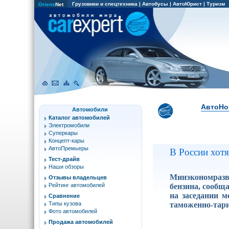
Грузовики и спецтехника
|
Автобусы
|
АвтоЮрист
|
Туризм
Oriens
Net
АвтоНо
Автомобили
Каталог автомобилей
Электромобили
Суперкары
Концепт-кары
АвтоПремьеры
В России хот
Тест-драйв
Наши обзоры
Минэкономразв
Отзывы владельцев
бензина, сообщ
Рейтинг автомобилей
на заседании 
Сравнение
таможенно-тар
Типы кузова
Фото автомобилей
Продажа автомобилей