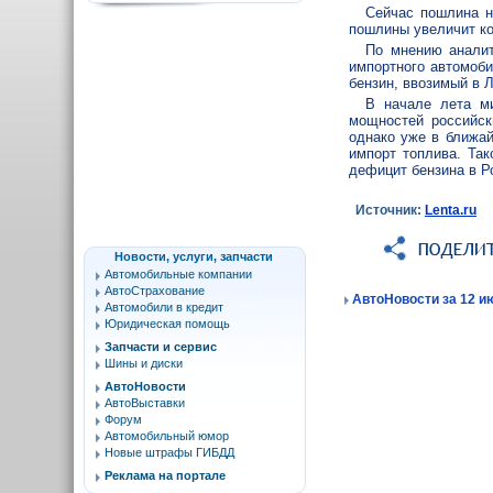
Сейчас пошлина н
пошлины увеличит ко
По мнению аналит
импортного автомоби
бензин, ввозимый в 
В начале лета ми
мощностей российск
однако уже в ближай
импорт топлива. Так
дефицит бензина в Р
Источник:
Lenta.ru
Новости, услуги, запчасти
Автомобильные компании
АвтоСтрахование
АвтоНовости за 12 ию
Автомобили в кредит
Юридическая помощь
Запчасти и сервис
Шины и диски
АвтоНовости
АвтоВыставки
Форум
Автомобильный юмор
Новые штрафы ГИБДД
Реклама на портале