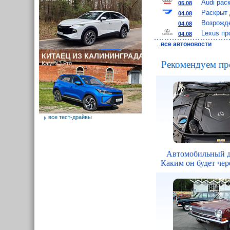
Audi рас
05.08
Раскрыт 
04.08
Возрожде
04.08
Lexus пр
04.08
..
все автоновости
КИТАЕЦ ИЗ КАЛИНИНГРАДА
Рекомендуем пр
Kaiyi X3 Pro
все тест-драйвы
Автомобильный д
Каким он будет чере