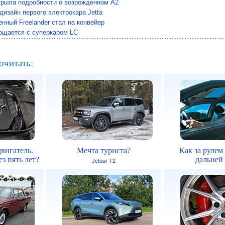
крыла подробности о возрожденном A2
дизайн первого электрокара Jetta
нный Freelander стал на конвейер
ощается с суперкаром LC
очитать:
вигатель.
Мечта туриста?
Как за рулем
з пять лет?
дальней
Jetour T2