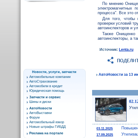
По мнению Онищен
электромагнитных п
процесса". Все это о
Для того, чтобы 
проверки условий тр
автоинспекторов и у
Также Онищенко 
автоинспекторы, а т
Источник:
Lenta.ru
Новости, услуги, запчасти
АвтоНовости за 13 ию
Автомобильные компании
АвтоСтрахование
Автомобили в кредит
Юридическая помощь
Запчасти и сервис
02.1
Шины и диски
Утил
АвтоНовости
АвтоВыставки
Форум
Автомобильный юмор
Новые штрафы ГИБДД
Повышен
03.11.2025
Реклама на портале
Утилиза
17.09.2025