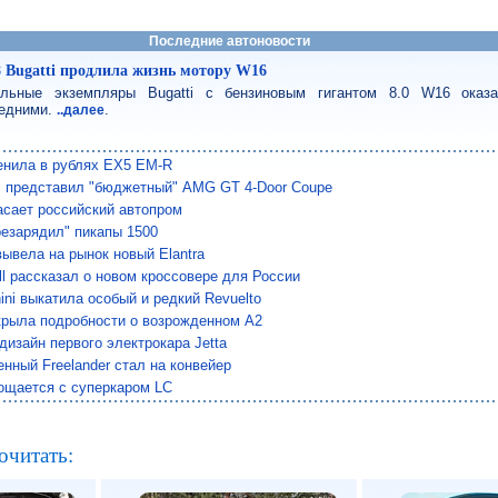
Последние автоновости
8 Bugatti продлила жизнь мотору W16
льные экземпляры Bugatti с бензиновым гигантом 8.0 W16 оказ
едними.
.
..далее
енила в рублях EX5 EM-R
 представил "бюджетный" AMG GT 4-Door Coupe
сает российский автопром
езарядил" пикапы 1500
вывела на рынок новый Elantra
ll рассказал о новом кроссовере для России
ini выкатила особый и редкий Revuelto
крыла подробности о возрожденном A2
дизайн первого электрокара Jetta
нный Freelander стал на конвейер
ощается с суперкаром LC
очитать: