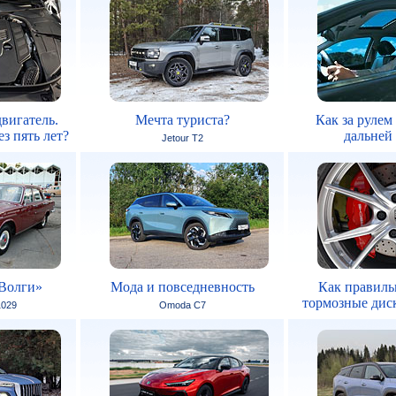
вигатель.
Мечта туриста?
Как за рулем
з пять лет?
дальней
Jetour T2
Волги»
Мода и повседневность
Как правиль
тормозные дис
1029
Omoda C7