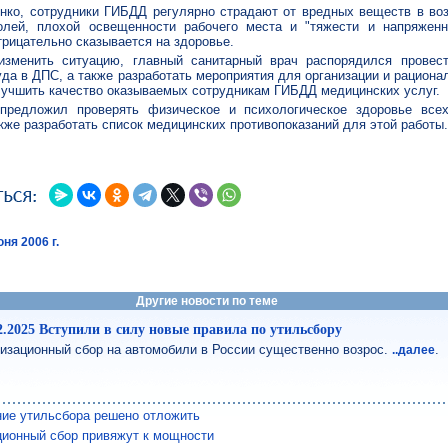
ко, сотрудники ГИБДД регулярно страдают от вредных веществ в воз
олей, плохой освещенности рабочего места и "тяжести и напряженн
трицательно сказывается на здоровье.
изменить ситуацию, главный санитарный врач распорядился провес
уда в ДПС, а также разработать мероприятия для организации и рациона
лучшить качество оказываемых сотрудникам ГИБДД медицинских услуг.
предложил проверять физическое и психологическое здоровье все
акже разработать список медицинских противопоказаний для этой работы
ня 2006 г.
Другие новости по теме
2.2025 Вступили в силу новые правила по утильсбору
изационный сбор на автомобили в России существенно возрос.
.
..далее
ие утильсбора решено отложить
ционный сбор привяжут к мощности