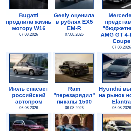
Bugatti
Geely оценила
Merced
продлила жизнь
в рублях EX5
предста
мотору W16
EM-R
"бюджетн
AMG GT 4-
07.08.2026
07.08.2026
Coupe
07.08.2026
Июль спасает
Ram
Hyundai в
российский
"перезарядил"
на рынок 
автопром
пикапы 1500
Elantra
06.08.2026
06.08.2026
06.08.2026