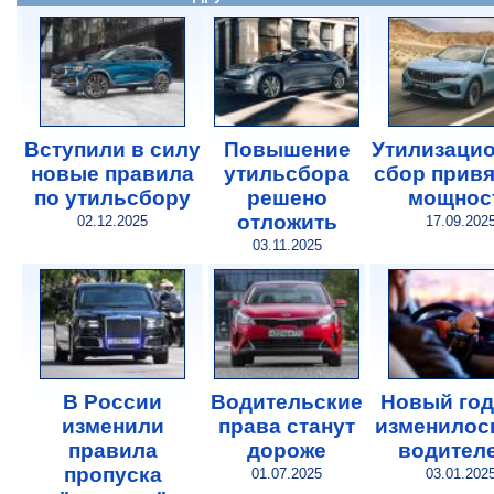
Вступили в силу
Повышение
Утилизаци
новые правила
утильсбора
сбор привя
по утильсбору
решено
мощнос
отложить
02.12.2025
17.09.202
03.11.2025
В России
Водительские
Новый год
изменили
права станут
изменилос
правила
дороже
водител
пропуска
01.07.2025
03.01.202