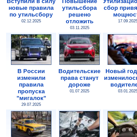
Вступили в силу
Повышение
Утилизаци
новые правила
утильсбора
сбор привя
по утильсбору
решено
мощнос
отложить
02.12.2025
17.09.202
03.11.2025
В России
Водительские
Новый год
изменили
права станут
изменилос
правила
дороже
водител
пропуска
01.07.2025
03.01.202
"мигалок"
29.07.2025