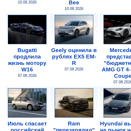
Bee
10.08.2026
10.08.2026
Bugatti
Geely оценила в
Merced
продлила
рублях EX5 EM-
предста
жизнь мотору
R
"бюджет
W16
AMG GT 4-
07.08.2026
Coup
07.08.2026
07.08.202
Июль спасает
Ram
Hyundai в
российский
"перезарядил"
на рынок 