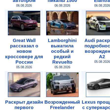
автопром
пикапы 1500
Elantra
06.08.2026
06.08.2026
06.08.2026
Great Wall
Lamborghini
Audi раск
рассказал о
выкатила
подробнос
новом
особый и
возрожде
кроссовере для
редкий
A2
России
Revuelto
05.08.2026
05.08.2026
05.08.2026
Раскрыт дизайн
Возрожденный
Lexus прощ
первого
Freelander
с суперкар