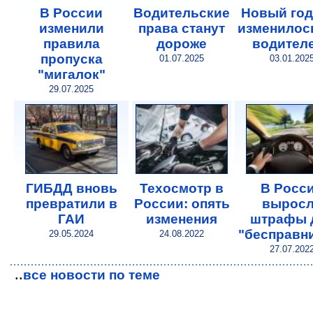
В России
Водительские
Новый год
изменили
права станут
изменилос
правила
дороже
водител
пропуска
01.07.2025
03.01.202
"мигалок"
29.07.2025
ГИБДД вновь
Техосмотр в
В Росс
превратили в
России: опять
вырос
ГАИ
изменения
штрафы 
"бесправн
29.05.2024
24.08.2022
27.07.202
..
все новости по теме