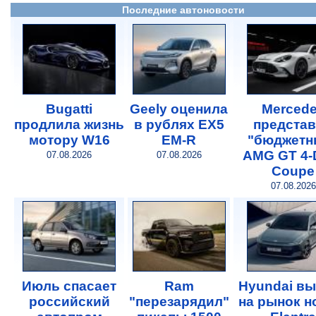
Последние автоновости
Bugatti
Geely оценила
Merced
продлила жизнь
в рублях EX5
предста
мотору W16
EM-R
"бюджетн
AMG GT 4-
07.08.2026
07.08.2026
Coupe
07.08.2026
Июль спасает
Ram
Hyundai в
российский
"перезарядил"
на рынок 