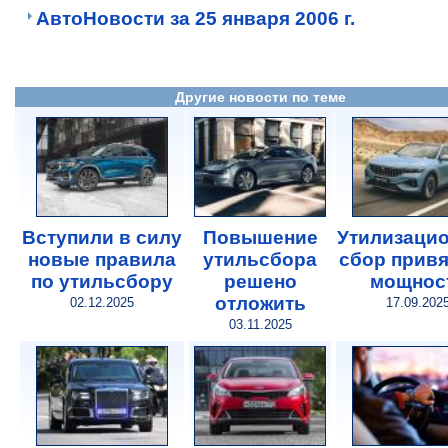
АвтоНовости за 25 января 2006 г.
Другие новости по теме
Вступили в силу
Повышение
Утилизаци
новые правила
утильсбора
сбор привя
по утильсбору
решено
мощнос
отложить
02.12.2025
17.09.202
03.11.2025