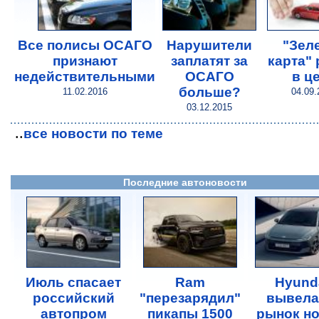
Все полисы ОСАГО
Нарушители
"Зел
признают
заплатят за
карта" 
недействительными
ОСАГО
в ц
больше?
11.02.2016
04.09.
03.12.2015
..
все новости по теме
Последние автоновости
Июль спасает
Ram
Hyund
российский
"перезарядил"
вывела
автопром
пикапы 1500
рынок н