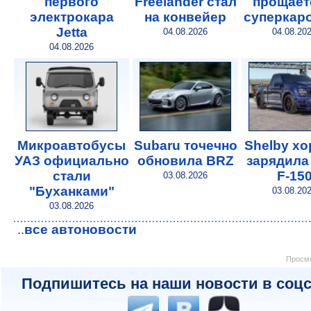
первого
Freelander стал
прощает
электрокара
на конвейер
суперкар
Jetta
04.08.2026
04.08.20
04.08.2026
Микроавтобусы
Subaru точечно
Shelby х
УАЗ официально
обновила BRZ
зарядила
стали
F-15
03.08.2026
"Буханками"
03.08.20
03.08.2026
все автоновости
..
Просмо
Подпишитесь на наши новости в соцс