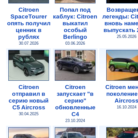
Citroen
Попал под
Возвраще
SpaceTourer
каблук: Citroen
легенды: Ci
опять получил
выкатил
вновь нам
ценник в
особый
выпускать 
рублях
Berlingo
25.05.2026
30.07.2026
03.06.2026
Citroen
Citroen
Citroen ме
отправил в
запускает "в
поколение
серию новый
серию"
Aircros
C5 Aircross
обновленные
16.10.2024
C4
30.04.2025
23.10.2024