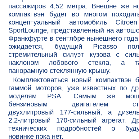
пассажиров 4,52 метра. Внешне же н
компактвэн будет во многом походит
концептуальный автомобиль Citroe
SportLounge, представленный на автошо
Франкфурте в сентябре нынешнего года.
ожидается, будущий Picasso пол
стремительный силуэт кузова с сил
наклоном лобового стекла, а т
панорамную стеклянную крышу.
Комплектоваться новый компактвэн б
гаммой моторов, уже известных по др
моделям PSA. Самым же мощ
бензиновым двигателем ста
двухлитровый 177-сильный, а дизел
2,2-литровый 170-сильный агрегат. Др
технических подробностей о буд
новинке пока нет.