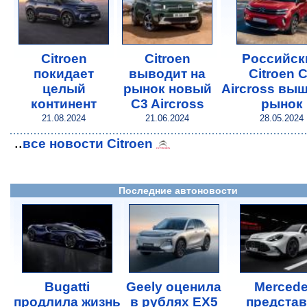
Citroen
Citroen
Российск
покидает
выводит на
Citroen 
целый
рынок новый
Aircross выш
континент
C3 Aircross
рынок
21.08.2024
21.06.2024
28.05.2024
..
все новости Citroen
Последние автоновости
Bugatti
Geely оценила
Merced
продлила жизнь
в рублях EX5
предста