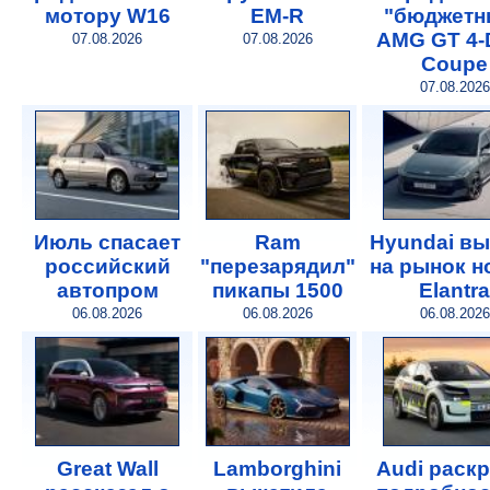
мотору W16
EM-R
"бюджетн
AMG GT 4-
07.08.2026
07.08.2026
Coupe
07.08.2026
Июль спасает
Ram
Hyundai в
российский
"перезарядил"
на рынок 
автопром
пикапы 1500
Elantra
06.08.2026
06.08.2026
06.08.2026
Great Wall
Lamborghini
Audi раск