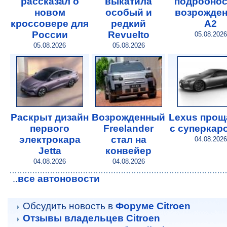
рассказал о
выкатила
подробнос
новом
особый и
возрожде
кроссовере для
редкий
A2
России
Revuelto
05.08.2026
05.08.2026
05.08.2026
Раскрыт дизайн
Возрожденный
Lexus прощ
первого
Freelander
с суперкар
электрокара
стал на
04.08.2026
Jetta
конвейер
04.08.2026
04.08.2026
все автоновости
..
Обсудить новость в
Форуме Citroen
Отзывы владельцев Citroen