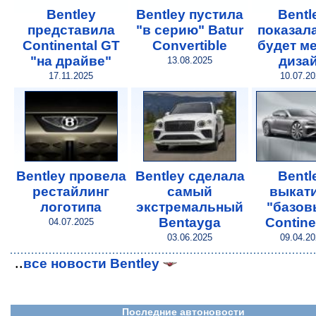
Bentley
Bentley пустила
Bentl
представила
"в серию" Batur
показала
Continental GT
Convertible
будет м
"на драйве"
диза
13.08.2025
17.11.2025
10.07.20
Bentley провела
Bentley сделала
Bentl
рестайлинг
самый
выкат
логотипа
экстремальный
"базов
Bentayga
Contine
04.07.2025
03.06.2025
09.04.20
..
все новости Bentley
Последние автоновости