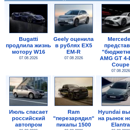
Bugatti
Geely оценила
Merced
продлила жизнь
в рублях EX5
предста
мотору W16
EM-R
"бюджетн
AMG GT 4-
07.08.2026
07.08.2026
Coupe
07.08.2026
Июль спасает
Ram
Hyundai в
российский
"перезарядил"
на рынок 
автопром
пикапы 1500
Elantra