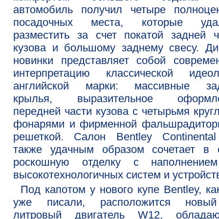
автомобиль получил четыре полноце
посадочных места, которые уда
разместить за счет покатой задней ч
кузова и большому заднему свесу. Ди
новинки представляет собой совреме
интерпретацию классической идеол
английской марки: массивные за
крылья, выразительное оформл
передней части кузова с четырьмя круг
фонарями и фирменной фальшрадитор
решеткой. Салон Bentley Continenta
также удачным образом сочетает в 
роскошную отделку с наполнение
высокотехнологичных систем и устройст
Под капотом у нового купе Bentley, к
уже писали, расположится новы
литровый двигатель W12, облада