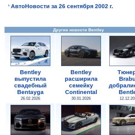
АвтоНовости за 26 сентября 2002 г.
Другие новости Bentley
Bentley
Bentley
Тюне
выпустила
расширила
Brab
свадебный
семейку
добрали
Bentayga
Continental
Bentl
26.02.2026
30.01.2026
12.12.20