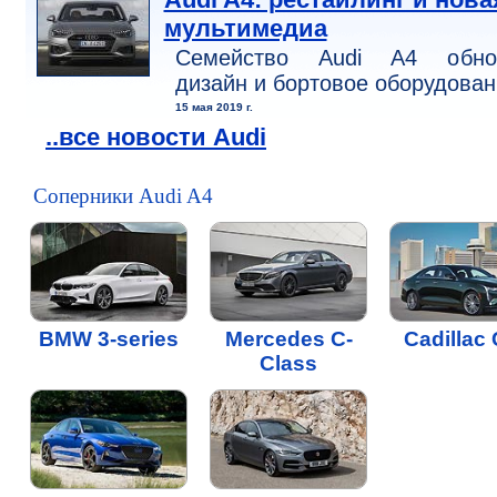
мультимедиа
Семейство Audi A4 обно
дизайн и бортовое оборудован
15 мая 2019 г.
..все новости Audi
Соперники Audi A4
BMW 3-series
Mercedes C-
Cadillac
Class