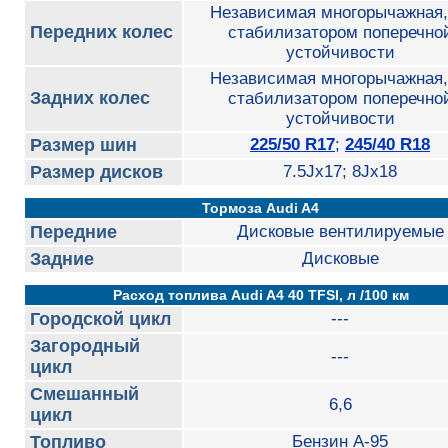
Независимая многорычажная,
Передних колес
стабилизатором поперечно
устойчивости
Независимая многорычажная,
Задних колес
стабилизатором поперечно
устойчивости
Размер шин
225/50 R17
;
245/40 R18
Размер дисков
7.5Jx17; 8Jx18
Тормоза Audi A4
Передние
Дисковые вентилируемые
Задние
Дисковые
Расход топлива Audi A4 40 TFSI, л /100 км
Городской цикл
---
Загородный
---
цикл
Смешанный
6,6
цикл
Топливо
Бензин А-95