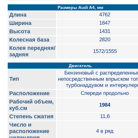
Размеры Audi A4, мм
Длина
4762
Ширина
1847
Высота
1431
Колесная база
2820
Колея передняя/
1572/1555
задняя
Двигатель
Бензиновый с распределенны
Тип
непосредственным впрыском топ
турбонаддувом и интеркулер
Расположение
Cпереди продольно
Рабочий объем,
1984
куб.см
Степень сжатия
11,6
Число и
расположение
4 в ряд
цилиндров