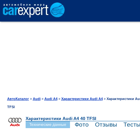
АВТОКАТАЛОГ
СРАВНЕНИЕ
ОТЗЫВЫ
ТЕСТ-ДРАЙВ
АвтоКаталог
»
Audi
»
Audi A4
»
Характеристики Audi A4
»
Характеристики Aud
TFSI
ПРОДАЖА
Характеристики Audi A4 40 TFSI
Фото
Отзывы
Тест
Технические данные
ШИНЫ