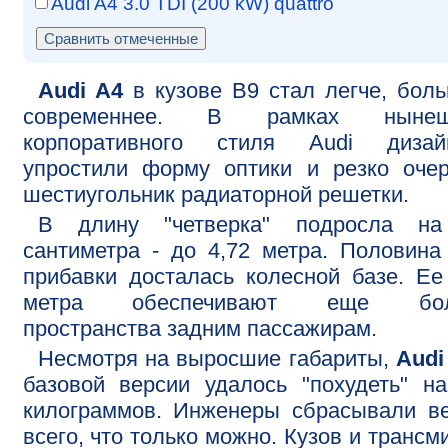
Audi A4 3.0 TDI (200 kW) quattro
Audi A4
в кузове В9 стал легче, бол
современнее. В рамках нынеш
корпоративного стиля Audi дизай
упростили форму оптики и резко оче
шестиугольник радиаторной решетки.
В длину "четверка" подросла на
сантиметра - до 4,72 метра. Половина
прибавки досталась колесной базе. Ее
метра обеспечивают еще бо
пространства задним пассажирам.
Несмотря на выросшие габариты,
Audi
базовой версии удалось "похудеть" н
килограммов. Инженеры сбрасывали в
всего, что только можно. Кузов и трансм