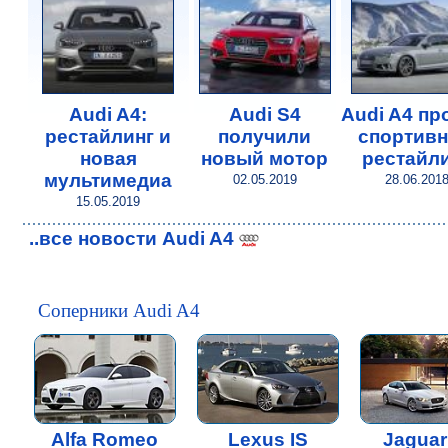
Audi A4:
Audi S4
Audi A4 п
рестайлинг и
получили
спортив
новая
новый мотор
рестайл
мультимедиа
02.05.2019
28.06.201
15.05.2019
..все новости Audi A4
Соперники Audi A4
Alfa Romeo
Lexus IS
Jaguar