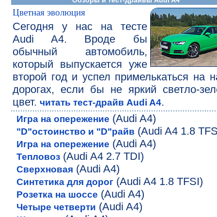
Обзоры и тест-драйвы Audi A4
Цветная эволюция
Сегодня у нас на тесте
Audi A4. Вроде бы
обычный автомобиль,
который выпускается уже
второй год и успел примелькаться на 
дорогах, если бы не яркий светло-зе
цвет.
.
читать тест-драйв Audi A4
(Audi A4)
Игра на опережение
(Audi A4 1.8 TFS
"D"остоинство и "D"райв
(Audi A4)
Игра на опережение
(Audi A4 2.7 TDI)
Тепловоз
(Audi A4)
Сверхновая
(Audi A4 1.8 TFSI)
Синтетика для дорог
(Audi A4)
Розетка на шоссе
(Audi A4)
Четыре четверти