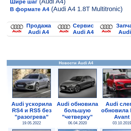
(Audi A4)
Шире шаг
(Audi A4 1.8T Multitronic)
В формате A4
Продажа
Сервис
Запч
Audi A4
Audi A4
Audi
Новости Audi A4
Audi ускорила
Audi обновила
Audi сле
RS4 и RS5 без
большую
обновила 
"разогрева"
"четверку"
Avant
19.05.2022
06.04.2020
03.10.201