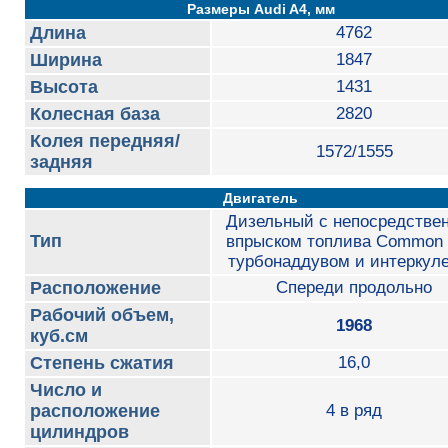
Размеры Audi A4, мм
Длина
4762
Ширина
1847
Высота
1431
Колесная база
2820
Колея передняя/
1572/1555
задняя
Двигатель
Дизельный с непосредстве
Тип
впрыском топлива Common R
турбонаддувом и интеркул
Расположение
Cпереди продольно
Рабочий объем,
1968
куб.см
Степень сжатия
16,0
Число и
расположение
4 в ряд
цилиндров