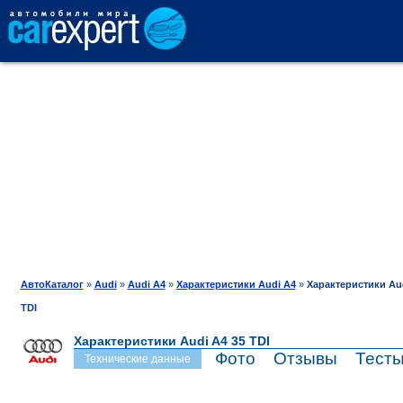
АВТОКАТАЛОГ
СРАВНЕНИЕ
ОТЗЫВЫ
ТЕСТ-ДРАЙВ
АвтоКаталог
»
Audi
»
Audi A4
»
Характеристики Audi A4
»
Характеристики Aud
TDI
ПРОДАЖА
Характеристики Audi A4 35 TDI
Фото
Отзывы
Тест
Технические данные
ШИНЫ