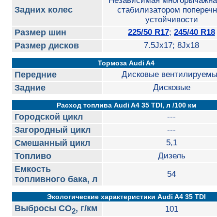
Независимая многорычажна
Задних колес
стабилизатором попереч
устойчивости
Размер шин
225/50 R17
;
245/40 R18
Размер дисков
7.5Jx17; 8Jx18
Тормоза Audi A4
Передние
Дисковые вентилируем
Задние
Дисковые
Расход топлива Audi A4 35 TDI, л /100 км
Городской цикл
---
Загородный цикл
---
Смешанный цикл
5,1
Топливо
Дизель
Емкость
54
топливного бака, л
Экологические характеристики Audi A4 35 TDI
Выбросы CO
, г/км
101
2