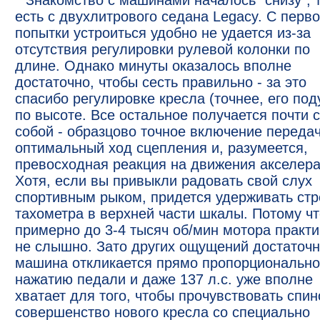
Знакомство с машинами началось "снизу", 
есть с двухлитрового седана Legacy. С перв
попытки устроиться удобно не удается из-за
отсутствия регулировки рулевой колонки по
длине. Однако минуты оказалось вполне
достаточно, чтобы сесть правильно - за это
спасибо регулировке кресла (точнее, его под
по высоте. Все остальное получается почти 
собой - образцово точное включение передач
оптимальный ход сцепления и, разумеется,
превосходная реакция на движения акселера
Хотя, если вы привыкли радовать свой слух
спортивным рыком, придется удерживать стр
тахометра в верхней части шкалы. Потому чт
примерно до 3-4 тысяч об/мин мотора практи
не слышно. Зато других ощущений достаточн
машина откликается прямо пропорционально
нажатию педали и даже 137 л.с. уже вполне
хватает для того, чтобы прочувствовать спин
совершенство нового кресла со специально