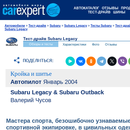
АВТОКАТАЛОГ
ОТЗЫВЫ
ПРО
ТЕСТ-ДРАЙВ
ШИНЫ
Автомобили
»
Тест-драйв
»
Subaru
»
Subaru Legacy
»
Тесты Subaru
»
Тест-дра
Subaru Legacy
Тест-драйв Subaru Legacy
Обзоры и тесты
Характеристики
Фото
Отзывы
Кройка и шитье
Автопилот
Январь 2004
Subaru Legacy & Subaru Outback
Валерий Чусов
Мастера спорта, безошибочно узнаваемые
спортивной экипировке, в цивильных оде