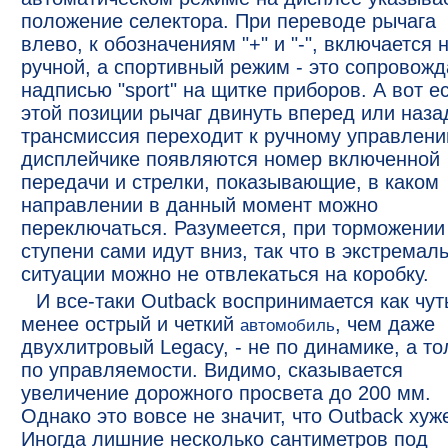
положение селектора. При переводе рычага
влево, к обозначениям "+" и "-", включается 
ручной, а спортивный режим - это сопровожд
надписью "sport" на щитке приборов. А вот е
этой позиции рычаг двинуть вперед или наза
трансмиссия переходит к ручному управлени
дисплейчике появляются номер включенной
передачи и стрелки, показывающие, в каком
направлении в данный момент можно
переключаться. Разумеется, при торможении
ступени сами идут вниз, так что в экстремал
ситуации можно не отвлекаться на коробку.
И все-таки Outback воспринимается как чут
менее острый и четкий
, чем даже
автомобиль
двухлитровый Legacy, - не по динамике, а то
по управляемости. Видимо, сказывается
увеличение дорожного просвета до 200 мм.
Однако это вовсе не значит, что Outback хуж
Иногда лишние несколько сантиметров под