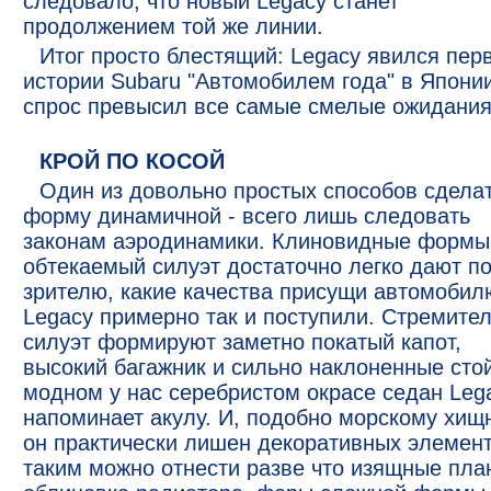
следовало, что новый Legacy станет
продолжением той же линии.
Итог просто блестящий: Legacy явился пер
истории Subaru "Автомобилем года" в Японии
спрос превысил все самые смелые ожидания
КРОЙ ПО КОСОЙ
Один из довольно простых способов сдела
форму динамичной - всего лишь следовать
законам аэродинамики. Клиновидные формы
обтекаемый силуэт достаточно легко дают п
зрителю, какие качества присущи автомобил
Legacy примерно так и поступили. Стремите
силуэт формируют заметно покатый капот,
высокий багажник и сильно наклоненные стой
модном у нас серебристом окрасе седан Leg
напоминает акулу. И, подобно морскому хищн
он практически лишен декоративных элемент
таким можно отнести разве что изящные пла