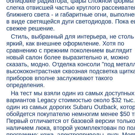
облицовке радиатора, фары сложной формы 
слегка отвисшей частью круглого рассеивате
ближнего света - и габаритные огни, выполн
в виде светящейся дуги светодиодов. Пока 
свежее решение.
Стиль, выбранный для интерьера, не столь
яркий, как внешнее оформление. Хотя по
сравнению с прежним поколением выглядит
новый салон более выразительно и, можно
сказать, модно. Отделка консоли "под металл
высококонтрастная сквозная подсветка щитк
приборов вполне заслуживают такого
определения.
На тест мы взяли один из самых доступных
вариантов Legacy стоимостью около $32 тыс.
один из самых дорогих Subaru Outback, кото
обойдется покупателю немногим менее $50 т
Первый отличается от базовой версии тольк
наличием люка, второй укомплектован по по
программе: кожа, электроприводы, руль Mom