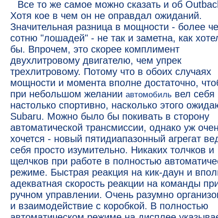
Все то же самое можно сказать и об Outbac
Хотя кое в чем он не оправдал ожиданий.
Значительная разница в мощности - более ч
сотню "лошадей" - не так и заметна, как хоте
бы. Впрочем, это скорее комплимент
двухлитровому двигателю, чем упрек
трехлитровому. Потому что в обоих случаях
мощности и момента вполне достаточно, чт
при небольшом желании
вел себя
автомобиль
настолько спортивно, насколько этого ожида
Subaru. Можно было бы покивать в сторону
автоматической трансмиссии, однако уж очен
хочется - новый пятидиапазонный агрегат ве
себя просто изумительно. Никаких толчков и
щелчков при работе в полностью автоматич
режиме. Быстрая реакция на кик-даун и впол
адекватная скорость реакции на команды пр
ручном управлении. Очень разумно организо
и взаимодействие с коробкой. В полностью
автоматическом режиме на дисплее указыва