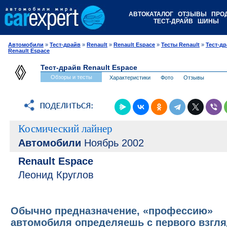
АВТОКАТАЛОГ
ОТЗЫВЫ
ПРО
ТЕСТ-ДРАЙВ
ШИНЫ
Автомобили
»
Тест-драйв
»
Renault
»
Renault Espace
»
Тесты Renault
»
Тест-д
Renault Espace
Тест-драйв Renault Espace
Обзоры и тесты
Характеристики
Фото
Отзывы
Космический лайнер
Автомобили
Ноябрь 2002
Renault Espace
Леонид Круглов
Обычно предназначение, «профессию»
автомобиля определяешь с первого взгля