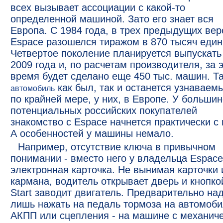
всех вызывает ассоциации с какой-то
определенной машиной. Зато его знает вся
Европа. С 1984 года, в трех предыдущих вер
Espace разошелся тиражом в 870 тысяч един
Четвертое поколение планируется выпускать
2009 года и, по расчетам производителя, за 
время будет сделано еще 450 тыс. машин. Та
как был, так и останется узнаваем
автомобиль
по крайней мере, у них, в Европе. У больши
потенциальных российских покупателей
знакомство с Espace начнется практически с 
А особенностей у машины немало.
Например, отсутствие ключа в привычном
понимании - вместо него у владельца Espace
электронная карточка. Не вынимая карточки 
кармана, водитель открывает дверь и кнопко
Start заводит двигатель. Предварительно на
лишь нажать на педаль тормоза на автомоби
АКПП или сцепления - на машине с механич