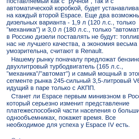
поставляемый как с "ручной", так и с
автоматической коробкой, будет устанавлива
на каждый второй Espace. Еще два возможн
дизельных варианта - 1,9 л (120 л.с., только
"механика") и 3,0 л (180 л.с., только "автомат
в Россию дизели поставлять не будут: топли
нас не лучшего качества, а экономия весьма
умозрительна, считают в Renault.
Нашему рынку поначалу предложат бензин
двухлитровый турбодвигатель (165 л.с.,
"механика"/"автомат") и самый мощный в эт
сегменте рынка 245-сильный 3,5-литровый V
идущий в паре только с АКПП.
Станет ли Espace первым минивэном в Рос
который серьезно изменит представление
платежеспособной части населения о больш
однообъемниках, покажет время. Все
необходимое для успеха у Espace IV есть.