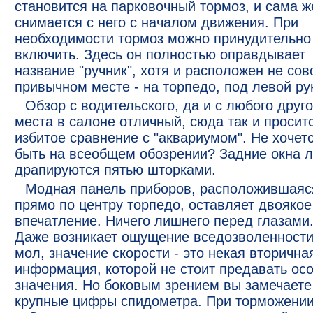
становится на парковочный тормоз, и сама ж
снимается с него с началом движения. При
необходимости тормоз можно принудительно
включить. Здесь он полностью оправдывает
название "ручник", хотя и расположен не сов
привычном месте - на торпедо, под левой ру
Обзор с водительского, да и с любого друго
места в салоне отличный, сюда так и просит
избитое сравнение с "аквариумом". Не хочет
быть на всеобщем обозрении? Задние окна л
драпируются пятью шторками.
Модная панель приборов, расположившаяс
прямо по центру торпедо, оставляет двоякое
впечатление. Ничего лишнего перед глазами
Даже возникает ощущение вседозволенности
мол, значение скорости - это некая вторична
информация, которой не стоит предавать ос
значения. Но боковым зрением вы замечаете
крупные цифры спидометра. При торможении