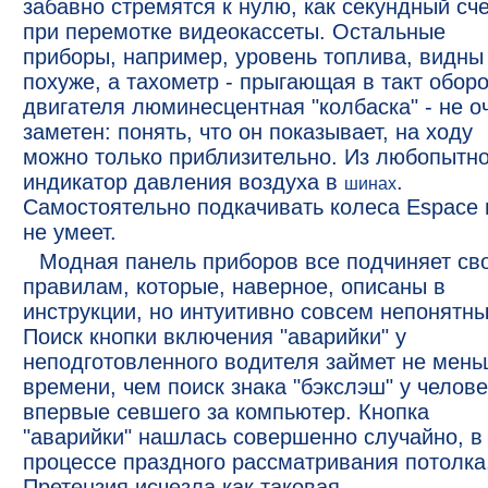
забавно стремятся к нулю, как секундный сч
при перемотке видеокассеты. Остальные
приборы, например, уровень топлива, видны
похуже, а тахометр - прыгающая в такт обор
двигателя люминесцентная "колбаска" - не о
заметен: понять, что он показывает, на ходу
можно только приблизительно. Из любопытно
индикатор давления воздуха в
.
шинах
Самостоятельно подкачивать колеса Espace 
не умеет.
Модная панель приборов все подчиняет св
правилам, которые, наверное, описаны в
инструкции, но интуитивно совсем непонятны
Поиск кнопки включения "аварийки" у
неподготовленного водителя займет не мен
времени, чем поиск знака "бэкслэш" у челове
впервые севшего за компьютер. Кнопка
"аварийки" нашлась совершенно случайно, в
процессе праздного рассматривания потолка
Претензия исчезла как таковая.