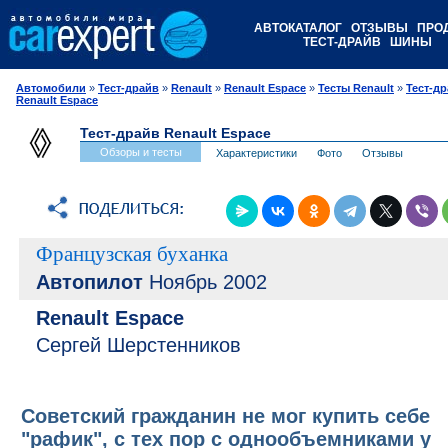
АВТОКАТАЛОГ
ОТЗЫВЫ
ПРО
ТЕСТ-ДРАЙВ
ШИНЫ
Автомобили
»
Тест-драйв
»
Renault
»
Renault Espace
»
Тесты Renault
»
Тест-д
Renault Espace
Тест-драйв Renault Espace
Обзоры и тесты
Характеристики
Фото
Отзывы
Французская буханка
Автопилот
Ноябрь 2002
Renault Espace
Сергей Шерстенников
Советский гражданин не мог купить себе
"рафик", с тех пор с однообъемниками у