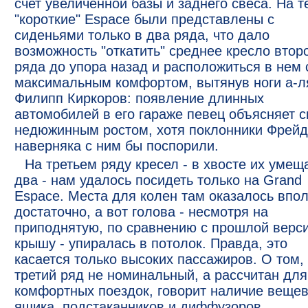
счет увеличенной базы и заднего свеса. На т
"короткие" Espace были представлены с
сиденьями только в два ряда, что дало
возможность "откатить" среднее кресло втор
ряда до упора назад и расположиться в нем 
максимальным комфортом, вытянув ноги а-л
Филипп Киркоров: появление длинных
автомобилей в его гараже певец объясняет 
недюжинным ростом, хотя поклонники Фрей
наверняка с ним бы поспорили.
На третьем ряду кресел - в хвосте их умещ
два - нам удалось посидеть только на Grand
Espace. Места для колен там оказалось впо
достаточно, а вот голова - несмотря на
приподнятую, по сравнению с прошлой верси
крышу - упиралась в потолок. Правда, это
касается только высоких пассажиров. О том,
третий ряд не номинальный, а рассчитан для
комфортных поездок, говорит наличие вещев
ящика, подстаканников и диффузоров