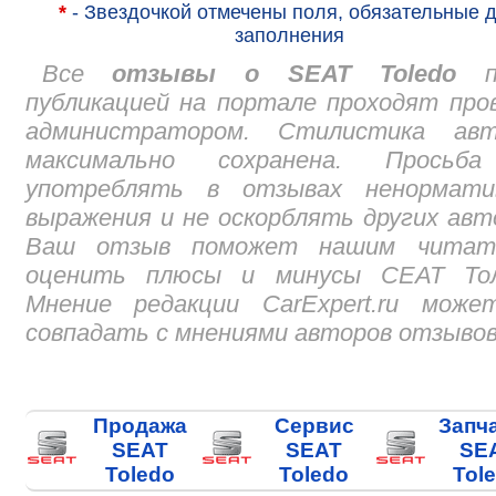
*
- Звездочкой отмечены поля, обязательные 
заполнения
Все
отзывы о SEAT Toledo
пе
публикацией на портале проходят про
администратором. Стилистика авт
максимально сохранена. Просьб
употреблять в отзывах ненормати
выражения и не оскорблять других авт
Ваш отзыв поможет нашим читат
оценить плюсы и минусы СЕАТ Тол
Мнение редакции CarExpert.ru може
совпадать с мнениями авторов отзывов
Продажа
Сервис
Запч
SEAT
SEAT
SE
Toledo
Toledo
Tol