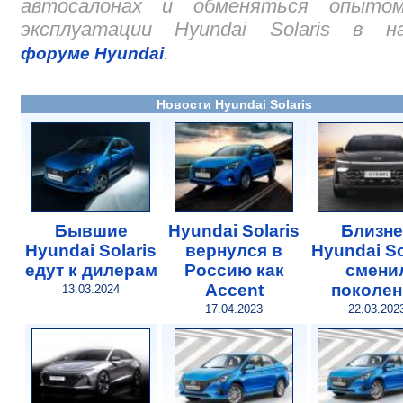
автосалонах и обменяться опыто
эксплуатации Hyundai Solaris в н
.
форуме Hyundai
Новости Hyundai Solaris
Бывшие
Hyundai Solaris
Близне
Hyundai Solaris
вернулся в
Hyundai So
едут к дилерам
Россию как
смени
Accent
поколен
13.03.2024
17.04.2023
22.03.202