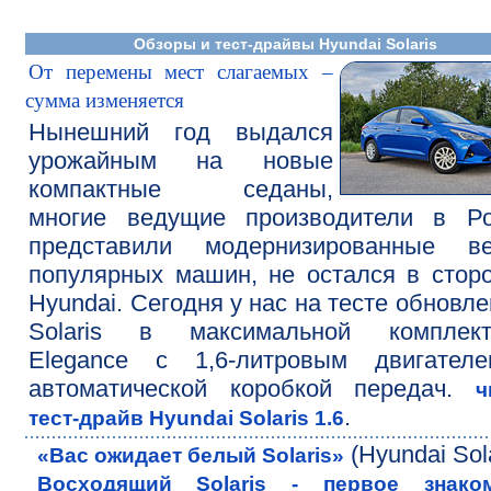
Обзоры и тест-драйвы Hyundai Solaris
От перемены мест слагаемых –
сумма изменяется
Нынешний год выдался
урожайным на новые
компактные седаны,
многие ведущие производители в Ро
представили модернизированные ве
популярных машин, не остался в стор
Hyundai. Сегодня у нас на тесте обновл
Solaris в максимальной комплект
Elegance c 1,6-литровым двигател
автоматической коробкой передач.
ч
.
тест-драйв Hyundai Solaris 1.6
(Hyundai Sola
«Вас ожидает белый Solaris»
Восходящий Solaris - первое знако