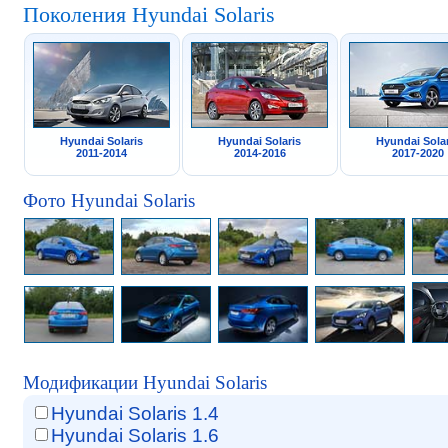
Поколения Hyundai Solaris
Hyundai Solaris
Hyundai Solaris
Hyundai Solar
2011-2014
2014-2016
2017-2020
Фото Hyundai Solaris
Модификации Hyundai Solaris
Hyundai Solaris 1.4
Hyundai Solaris 1.6