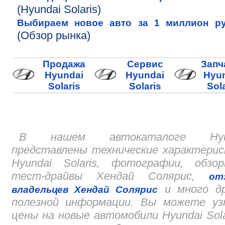
(Hyundai Solaris)
Выбираем новое авто за 1 миллион р
(Обзор рынка)
Продажа
Сервис
Запч
Hyundai
Hyundai
Hyu
Solaris
Solaris
Sol
В нашем автокаталоге Hyu
представлены технические характери
Hyundai Solaris, фотографии, обзо
тест-драйвы Хендай Солярис,
от
и много др
владельцев Хендай Солярис
полезной информации. Вы можете уз
цены на новые автомобили Hyundai Sola