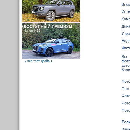
Внеш
Инте
Ком
ДОСТУПНЫЙ ПРЕМИУМ
Дина
Hongqi HS3
Упра
Наде
Фот
Вы 
фото
все тест-драйвы
авто
боле
Фото
Фото
Фото
Фото
Фото
Если
Ваше