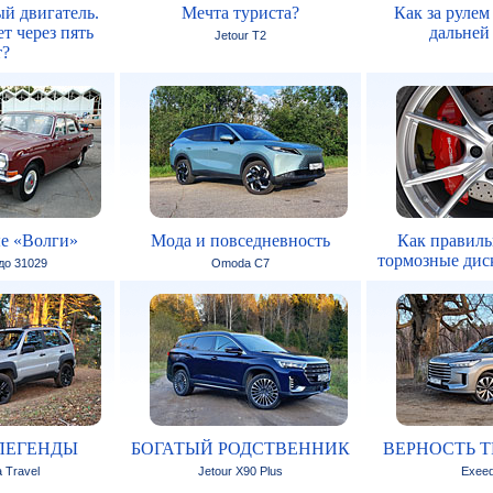
й двигатель.
Мечта туриста?
Как за рулем
т через пять
дальней
Jetour T2
т?
е «Волги»
Мода и повседневность
Как правиль
тормозные дис
 до 31029
Omoda C7
ЛЕГЕНДЫ
БОГАТЫЙ РОДСТВЕННИК
ВЕРНОСТЬ 
 Travel
Jetour X90 Plus
Exee