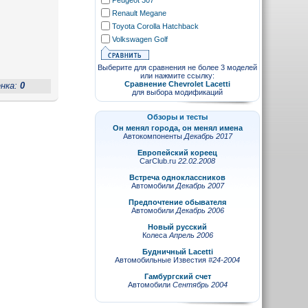
Peugeot 307
Renault Megane
Toyota Corolla Hatchback
Volkswagen Golf
Выберите для сравнения не более 3 моделей
или нажмите ссылку:
Сравнение Chevrolet Lacetti
енка:
0
для выбора модификаций
Обзоры и тесты
Он менял города, он менял имена
Автокомпоненты
Декабрь 2017
Европейский кореец
CarClub.ru
22.02.2008
Встреча одноклассников
Автомобили
Декабрь 2007
Предпочтение обывателя
Автомобили
Декабрь 2006
Новый русский
Колеса
Апрель 2006
Будничный Lacetti
Автомобильные Известия
#24-2004
Гамбургский счет
Автомобили
Сентябрь 2004