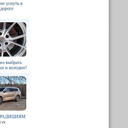
 не уснуть в
 дороге
но выбрать
ки и колодки?
ТРАДИЦИЯМ
d VX