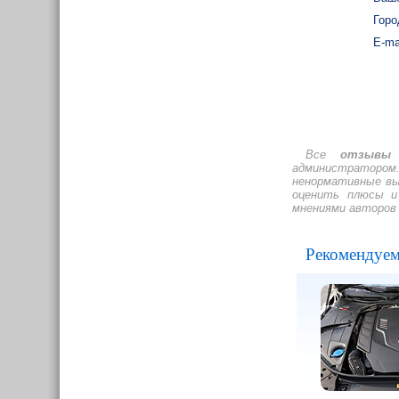
Горо
E-ma
Все
отзывы о
администратором.
ненормативные вы
оценить плюсы и 
мнениями авторов
Рекомендуем