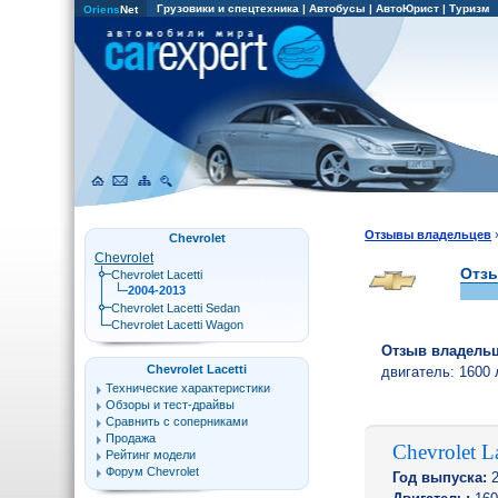
Грузовики и спецтехника
|
Автобусы
|
АвтоЮрист
|
Туризм
Oriens
Net
Отзывы владельцев
Chevrolet
Chevrolet
Отзы
Chevrolet Lacetti
2004-2013
Chevrolet Lacetti Sedan
Chevrolet Lacetti Wagon
Отзыв владель
Chevrolet Lacetti
двигатель:
1600 
Технические характеристики
Обзоры и тест-драйвы
Сравнить с соперниками
Продажа
Chevrolet La
Рейтинг модели
Форум Chevrolet
Год выпуска:
2