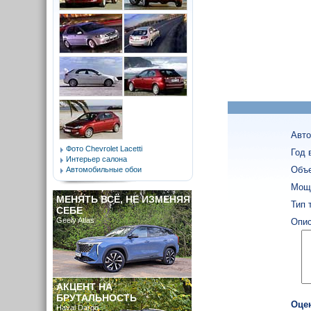
Авто
Фото Chevrolet Lacetti
Год 
Интерьер салона
Объе
Автомобильные обои
Мощн
МЕНЯТЬ ВСЁ, НЕ ИЗМЕНЯЯ
Тип 
СЕБЕ
Geely Atlas
Опис
АКЦЕНТ НА
БРУТАЛЬНОСТЬ
Оце
Haval Dargo