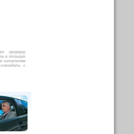
ят проверку
ть в отзывах
им читателям
 совпадать с