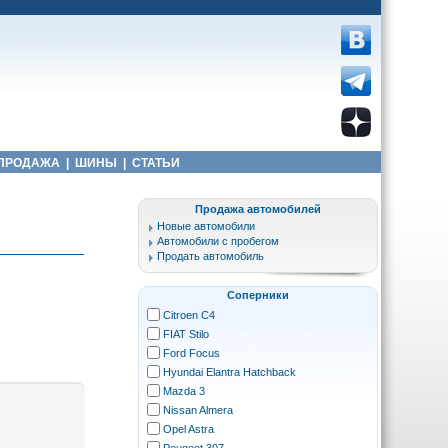
ПРОДАЖА
|
ШИНЫ
|
СТАТЬИ
Продажа автомобилей
Новые автомобили
Автомобили с пробегом
Продать автомобиль
Соперники
Citroen C4
FIAT Stilo
Ford Focus
Hyundai Elantra Hatchback
Mazda 3
Nissan Almera
Opel Astra