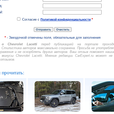
д:
il:
Согласие с
:
*
Политикой конфиденциальности
*
- Звездочкой отмечены поля, обязательные для заполнения
 Chevrolet Lacetti
перед публикацией на портале проход
 Стилистика авторов максимально сохранена. Просьба не употребля
ражения и не оскорблять других авторов. Ваш отзыв поможет наш
минусы Chevrolet Lacetti. Мнение редакции CarExpert.ru может не
 отзывов.
 прочитать: