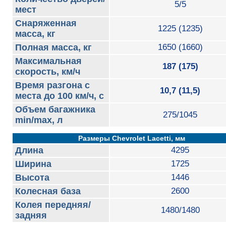
5/5
мест
Снаряженная
1225 (1235)
масса, кг
Полная масса, кг
1650 (1660)
Максимальная
187 (175)
скорость, км/ч
Время разгона с
10,7 (11,5)
места до 100 км/ч, с
Объем багажника
275/1045
min/max, л
Размеры Chevrolet Lacetti, мм
Длина
4295
Ширина
1725
Высота
1446
Колесная база
2600
Колея передняя/
1480/1480
задняя