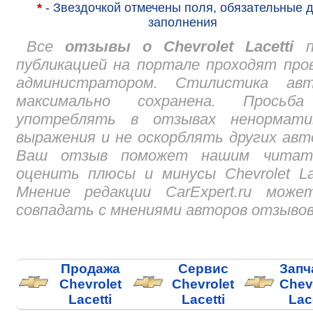
*
- Звездочкой отмечены поля, обязательные 
заполнения
Все
отзывы о Chevrolet Lacetti
п
публикацией на портале проходят про
администратором. Стилистика авт
максимально сохранена. Просьб
употреблять в отзывах ненормати
выражения и не оскорблять других авт
Ваш отзыв поможет нашим читат
оценить плюсы и минусы Chevrolet Lac
Мнение редакции CarExpert.ru може
совпадать с мнениями авторов отзывов
Продажа
Сервис
Запч
Chevrolet
Chevrolet
Chev
Lacetti
Lacetti
Lac