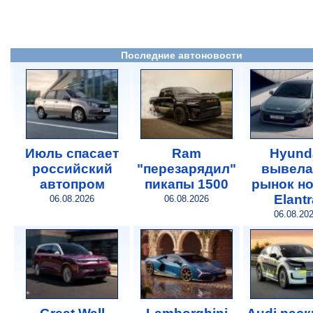
Последние автоновости
Июль спасает
Ram
Hyund
российский
"перезарядил"
вывела
автопром
пикапы 1500
рынок н
Elantr
06.08.2026
06.08.2026
06.08.20