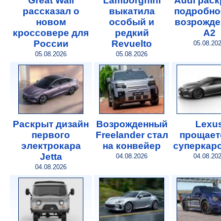
Great Wall
Lamborghini
Audi рас
рассказал о
выкатила
подробно
новом
особый и
возрожде
кроссовере для
редкий
A2
России
Revuelto
05.08.20
05.08.2026
05.08.2026
Раскрыт дизайн
Возрожденный
Lexu
первого
Freelander стал
прощает
электрокара
на конвейер
суперкар
Jetta
04.08.2026
04.08.20
04.08.2026