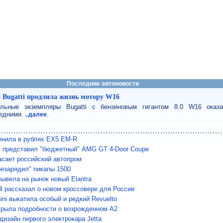
Последние автоновости
8 Bugatti продлила жизнь мотору W16
льные экземпляры Bugatti с бензиновым гигантом 8.0 W16 оказ
едними.
.
..далее
енила в рублях EX5 EM-R
 представил "бюджетный" AMG GT 4-Door Coupe
сает российский автопром
езарядил" пикапы 1500
вывела на рынок новый Elantra
ll рассказал о новом кроссовере для России
ini выкатила особый и редкий Revuelto
крыла подробности о возрожденном A2
дизайн первого электрокара Jetta