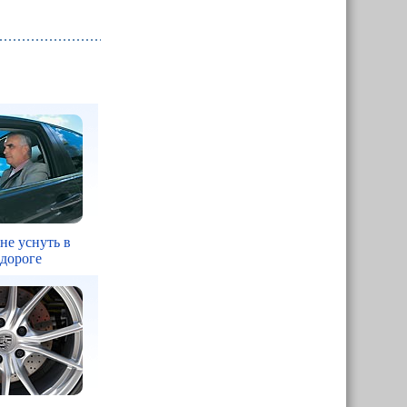
 не уснуть в
 дороге