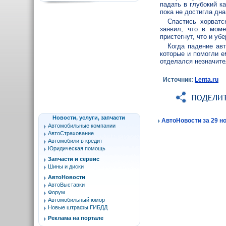
падать в глубокий к
пока не достигла дна
Спастись хорватс
заявил, что в моме
пристегнут, что и убе
Когда падение ав
которые и помогли е
отделался незначите
Источник:
Lenta.ru
Новости, услуги, запчасти
АвтоНовости за 29 но
Автомобильные компании
АвтоСтрахование
Автомобили в кредит
Юридическая помощь
Запчасти и сервис
Шины и диски
АвтоНовости
АвтоВыставки
Форум
Автомобильный юмор
Новые штрафы ГИБДД
Реклама на портале