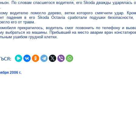
аньон. По словам спасшегося водителя, его Skoda дважды ударялась о
.
кому водителю помогло дерево, ветки которого смягчили удар. Кром
нт падения в его Skoda Octavia сработали подушки безопасности
регло его от травм.
томобиля прекратилось, водитель смог позвонить по телефону и вызва
му выбраться из машины. Прибывший на место аварии врач констатиро
льным ушибом грудной клетки.
ября 2006 г.