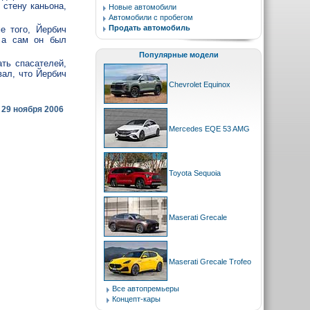
 стену каньона,
Новые автомобили
Автомобили с пробегом
Продать автомобиль
е того, Йербич
, а сам он был
Популярные модели
ть спасателей,
вал, что Йербич
Chevrolet Equinox
29 ноября 2006
Mercedes EQE 53 AMG
Toyota Sequoia
Maserati Grecale
Maserati Grecale Trofeo
Все автопремьеры
Концепт-кары