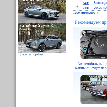
Возрожде
04.08
Geely Preface
Lexus пр
04.08
..
все автоновости
Рекомендуем пр
КИТАЙСКИЙ «РЭКС»
Exeed RX
все тест-драйвы
Автомобильный д
Каким он будет чере