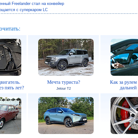
нный Freelander стал на конвейер
ощается с суперкаром LC
очитать:
вигатель.
Мечта туриста?
Как за рулем
з пять лет?
дальней
Jetour T2