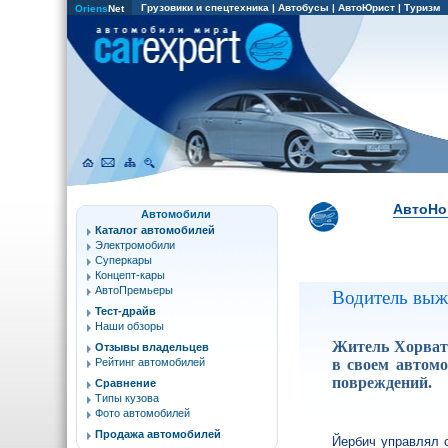
Грузовики и спецтехника
|
Автобусы
|
АвтоЮрист
|
Туризм
Oriens
Net
АвтоНо
Автомобили
Каталог автомобилей
Электромобили
Суперкары
Концепт-кары
АвтоПремьеры
Водитель выж
Тест-драйв
Наши обзоры
Житель Хорвати
Отзывы владельцев
в своем автомо
Рейтинг автомобилей
повреждений.
Сравнение
Типы кузова
Фото автомобилей
Продажа автомобилей
Йербич управлял с