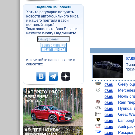
Подписка на новости
Хотите регулярно получать
новости автомобильного мира
и нашего портала в свой
почтовый ящик?
Тогда заполните Ваш E-mail и
нажмите кнопку
Подпишись!
07.0
или читайте наши новости в
соцсетях:
Фина
посл
Geely оц
07.08
Mercedes
07.08
НАПЕРЕГОНКИ СО
Июль спа
ВРЕМЕНЕМ
06.08
Infiniti QX55
Ram "пер
06.08
Hyundai 
06.08
Great Wa
05.08
Lamborgh
05.08
Audi рас
05.08
АЛЬТЕРНАТИВА
Раскрыт 
04.08
ЕВРОПЕЙЦАМ?