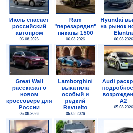
Июль спасает
Ram
Hyundai в
российский
"перезарядил"
на рынок 
автопром
пикапы 1500
Elantra
06.08.2026
06.08.2026
06.08.2026
Great Wall
Lamborghini
Audi раск
рассказал о
выкатила
подробнос
новом
особый и
возрожде
кроссовере для
редкий
A2
России
Revuelto
05.08.2026
05.08.2026
05.08.2026